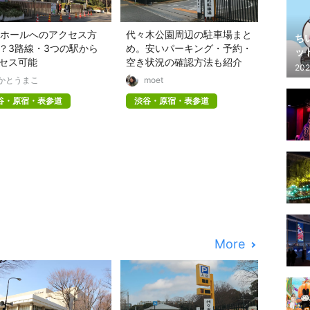
Kホールへのアクセス方
代々木公園周辺の駐車場まと
ち
？3路線・3つの駅から
め。安いパーキング・予約・
ッ
セス可能
空き状況の確認方法も紹介
202
かとうまこ
moet
谷・原宿・表参道
渋谷・原宿・表参道
More