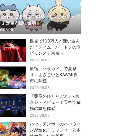
いかわが空を飛ぶ！ANA「ちいかわジェ
ト」が国内線に登場
6.08.05
世界で100万人が迷い込ん
だ「ティム・バートンのラ
ビリンス」東京へ
2026.08.03
原宿「ハラカド」で夏祭
り！よさこいとKAWAII夜
市に熱狂
2026.08.03
『薬屋のひとりごと』×東
京シティビュー！天空で猫
猫の舞を体感
2026.08.03
ハウステンボスのハロウィ
ンが進化！ミッフィーと本
格ホラーに大興奮