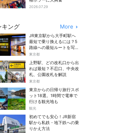
2026.07.29
ンキング
More
JR東京駅から大手町駅へ
最短で乗り換えるには？5
路線への最短ルートを写真
つきでご紹介
東京都
上野駅、どの改札口から出
れば最短？不忍口、中央改
札、公園改札を解説
東京都
東京からの日帰り旅行スポ
ット18選。1時間で電車で
行ける観光地も
観光
初めてでも安心！JR新宿
駅から私鉄・地下鉄への乗
りかえ方法