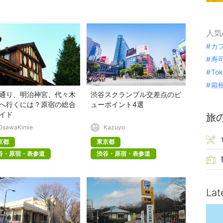
人気
カ
寿
To
箱
通り、明治神宮、代々木
渋谷スクランブル交差点のビ
へ行くには？原宿の総合
ューポイント4選
イド
旅
OsawaKimie
Kazuyo
京都
東京都
谷・原宿・表参道
渋谷・原宿・表参道
Lat