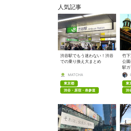
人気記事
渋谷駅でもう迷わない！渋谷
竹下
での乗り換え大まとめ
公園
駅ガ
MATCHA
東京都
東
渋谷・原宿・表参道
渋