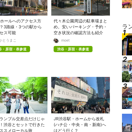
Kホールへのアクセス方
代々木公園周辺の駐車場まと
ラ
？3路線・3つの駅から
め。安いパーキング・予約・
セス可能
空き状況の確認方法も紹介
かとうまこ
moet
谷・原宿・表参道
渋谷・原宿・表参道
ランブル交差点だけじゃ
JR渋谷駅・ホームから改札
！渋谷とセットで行きた
(ハチ公・中央・南・新南)へ
ススメローカル旅
はどう行く？