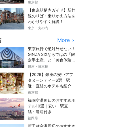
東京都
【東京駅構内ガイド】新幹
線のりば・乗りかえ方法を
わかりやすく解説！
東京・丸の内
着
More
東京旅行で絶対外せない！
GINZA SIXならではの「限
定手土産」と「美食体験」
完全ガイド
銀座・日本橋
【2026】銀座の安いアフ
タヌーンティー6選！駅
近・直結のホテルも紹介
東京都
福岡空港周辺のおすすめホ
テル10選｜安い・駅直
結・送迎付き
福岡県
新千歳空港周辺のおすすめ