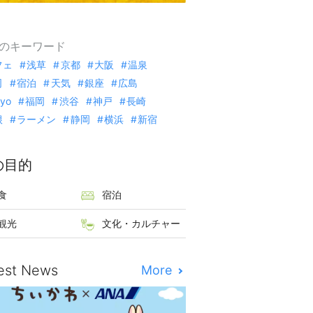
のキーワード
フェ
浅草
京都
大阪
温泉
司
宿泊
天気
銀座
広島
kyo
福岡
渋谷
神戸
長崎
根
ラーメン
静岡
横浜
新宿
の目的
食
宿泊
観光
文化・カルチャー
est News
More