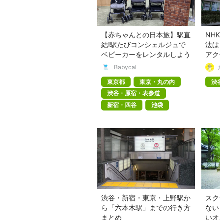
【赤ちゃんとの日本旅】駅直
NH
結!駅たびコンシェルジュで
法は
ベビーカーをレンタルしよう
アク
Babycal
東京都
東京・丸の内
渋
渋谷・原宿・表参道
新宿・四谷
池袋
渋谷・新宿・東京・上野駅か
スク
ら「六本木駅」までの行き方
ない
まとめ
いオ