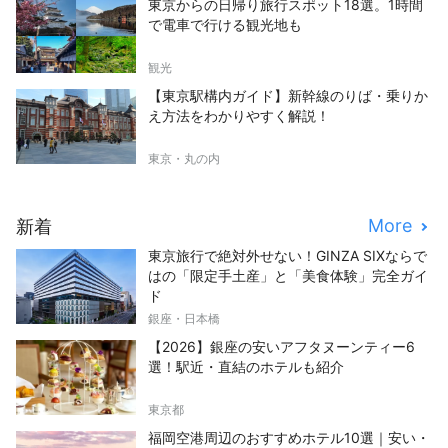
東京からの日帰り旅行スポット18選。1時間
で電車で行ける観光地も
観光
【東京駅構内ガイド】新幹線のりば・乗りか
え方法をわかりやすく解説！
東京・丸の内
More
新着
東京旅行で絶対外せない！GINZA SIXならで
はの「限定手土産」と「美食体験」完全ガイ
ド
銀座・日本橋
【2026】銀座の安いアフタヌーンティー6
選！駅近・直結のホテルも紹介
東京都
福岡空港周辺のおすすめホテル10選｜安い・