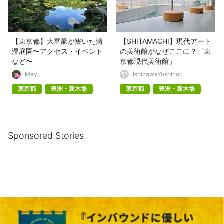
【東京都】大富豪が築いた清
【SHITAMACHI】現代アート
澄庭園〜アクセス・イベント
の美術館がなぜここに？「東
など〜
京都現代美術館」
Mayu
IshizawaYoshinori
東京都
豊洲・新木場
東京都
豊洲・新木場
Sponsored Stories