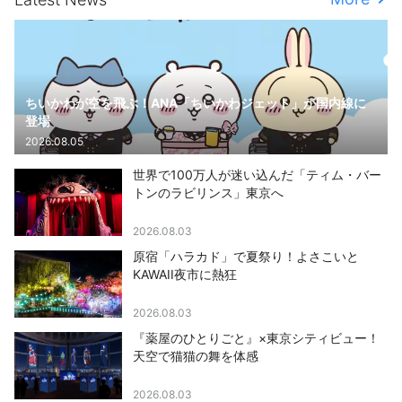
ちいかわが空を飛ぶ！ANA「ちいかわジェット」が国内線に
登場
2026.08.05
世界で100万人が迷い込んだ「ティム・バー
トンのラビリンス」東京へ
2026.08.03
原宿「ハラカド」で夏祭り！よさこいと
KAWAII夜市に熱狂
2026.08.03
『薬屋のひとりごと』×東京シティビュー！
天空で猫猫の舞を体感
2026.08.03