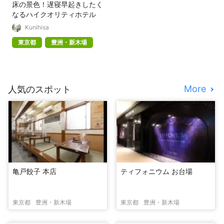
床の景色！遅寝早起きしたく
なるハイクオリティホテル
Kunihisa
東京都
豊洲・新木場
More
人気のスポット
亀戸餃子 本店
ティフォニウム お台場
東京都
豊洲・新木場
東京都
豊洲・新木場