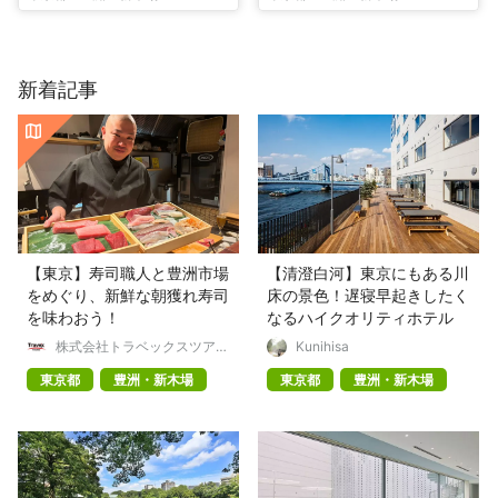
新着記事
【東京】寿司職人と豊洲市場
【清澄白河】東京にもある川
をめぐり、新鮮な朝獲れ寿司
床の景色！遅寝早起きしたく
を味わおう！
なるハイクオリティホテル
株式会社トラベックスツアー
Kunihisa
ズ
東京都
豊洲・新木場
東京都
豊洲・新木場