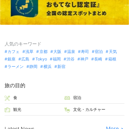
人気のキーワード
カフェ
浅草
京都
大阪
温泉
寿司
宿泊
天気
銀座
広島
Tokyo
福岡
渋谷
神戸
長崎
箱根
ラーメン
静岡
横浜
新宿
旅の目的
食
宿泊
観光
文化・カルチャー
More
Latest News