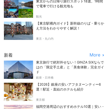
東京からの日帰り旅行スポット18選。1時間
で電車で行ける観光地も
観光
【東京駅構内ガイド】新幹線のりば・乗りか
え方法をわかりやすく解説！
東京・丸の内
More
新着
東京旅行で絶対外せない！GINZA SIXならで
はの「限定手土産」と「美食体験」完全ガイ
ド
銀座・日本橋
【2026】銀座の安いアフタヌーンティー6
選！駅近・直結のホテルも紹介
東京都
福岡空港周辺のおすすめホテル10選｜安い・