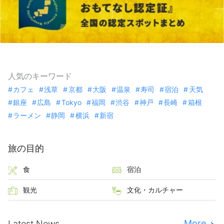
人気のキーワード
カフェ
浅草
京都
大阪
温泉
寿司
宿泊
天気
銀座
広島
Tokyo
福岡
渋谷
神戸
長崎
箱根
ラーメン
静岡
横浜
新宿
旅の目的
食
宿泊
観光
文化・カルチャー
More
Latest News