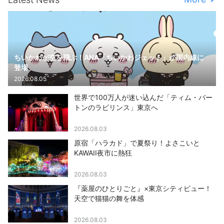
ちいかわが空を飛ぶ！ANA「ちいかわジェット」が国内線に
登場
2026.08.05
世界で100万人が迷い込んだ「ティム・バー
トンのラビリンス」東京へ
2026.08.03
原宿「ハラカド」で夏祭り！よさこいと
KAWAII夜市に熱狂
2026.08.03
『薬屋のひとりごと』×東京シティビュー！
天空で猫猫の舞を体感
2026.08.03