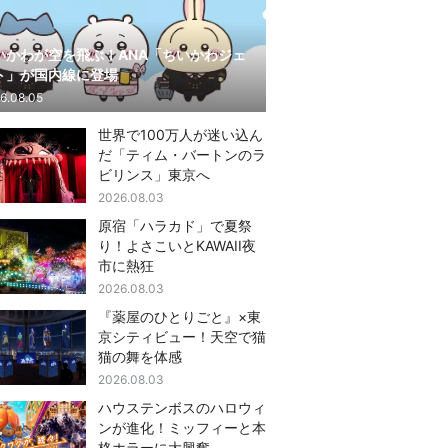
いかわが空を飛ぶ！ANA「ちいかわジェ
ト」が国内線に登場
6.08.05
世界で100万人が迷い込ん
だ「ティム・バートンのラ
ビリンス」東京へ
2026.08.03
原宿「ハラカド」で夏祭
り！よさこいとKAWAII夜
市に熱狂
2026.08.03
『薬屋のひとりごと』×東
京シティビュー！天空で猫
猫の舞を体感
2026.08.03
ハウステンボスのハロウィ
ンが進化！ミッフィーと本
格ホラーに大興奮