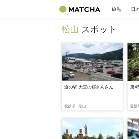
旅先
日
松山
スポット
道の駅 天空の郷さんさん
第4
愛媛県
松山
愛媛