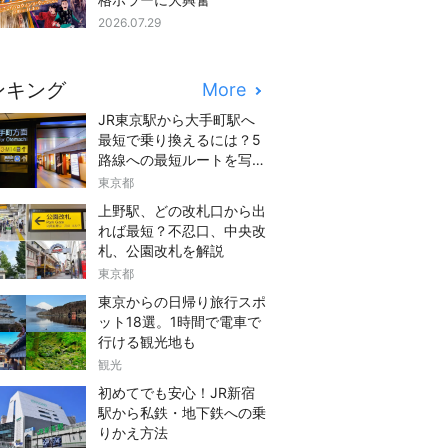
2026.07.29
ンキング
More
JR東京駅から大手町駅へ
最短で乗り換えるには？5
路線への最短ルートを写真
つきでご紹介
東京都
上野駅、どの改札口から出
れば最短？不忍口、中央改
札、公園改札を解説
東京都
東京からの日帰り旅行スポ
ット18選。1時間で電車で
行ける観光地も
観光
初めてでも安心！JR新宿
駅から私鉄・地下鉄への乗
りかえ方法