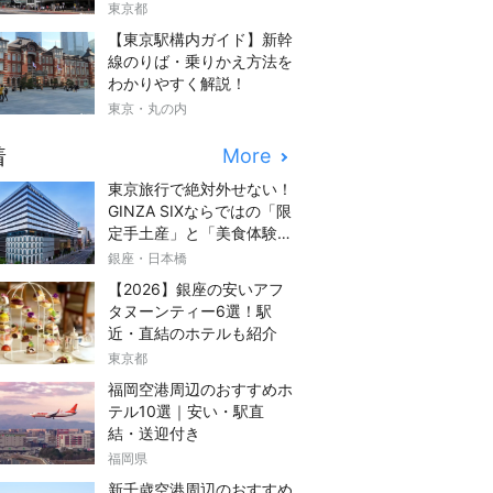
東京都
【東京駅構内ガイド】新幹
線のりば・乗りかえ方法を
わかりやすく解説！
東京・丸の内
着
More
東京旅行で絶対外せない！
GINZA SIXならではの「限
定手土産」と「美食体験」
完全ガイド
銀座・日本橋
【2026】銀座の安いアフ
タヌーンティー6選！駅
近・直結のホテルも紹介
東京都
福岡空港周辺のおすすめホ
テル10選｜安い・駅直
結・送迎付き
福岡県
新千歳空港周辺のおすすめ