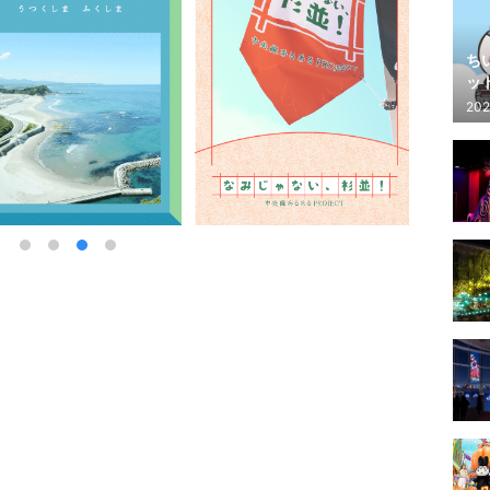
ち
ッ
202