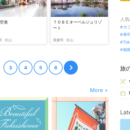
人気
空港
ＴＯＢＥオーベルジュリゾ
カ
ート
寿
県
松山
愛媛県
松山
To
箱
3
4
5
6
旅
More
Lat