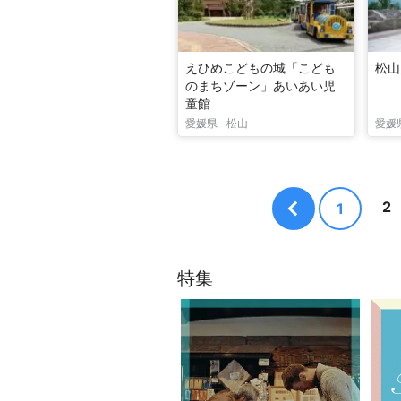
えひめこどもの城「こども
松山
のまちゾーン」あいあい児
童館
愛媛県
松山
愛媛
2
1
特集