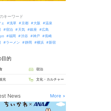
のキーワード
フェ
浅草
京都
大阪
温泉
司
宿泊
天気
銀座
広島
kyo
福岡
渋谷
神戸
長崎
根
ラーメン
静岡
横浜
新宿
の目的
食
宿泊
観光
文化・カルチャー
est News
More