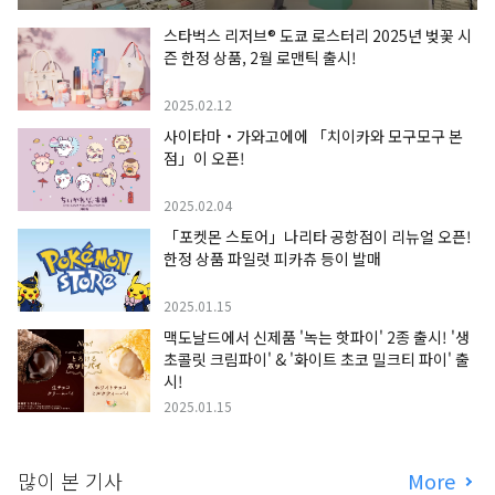
스타벅스 리저브® 도쿄 로스터리 2025년 벚꽃 시
즌 한정 상품, 2월 로맨틱 출시!
2025.02.12
사이타마・가와고에에 「치이카와 모구모구 본
점」이 오픈!
2025.02.04
「포켓몬 스토어」나리타 공항점이 리뉴얼 오픈!
한정 상품 파일럿 피카츄 등이 발매
2025.01.15
맥도날드에서 신제품 '녹는 핫파이' 2종 출시! '생
초콜릿 크림파이' & '화이트 초코 밀크티 파이' 출
시!
2025.01.15
많이 본 기사
More