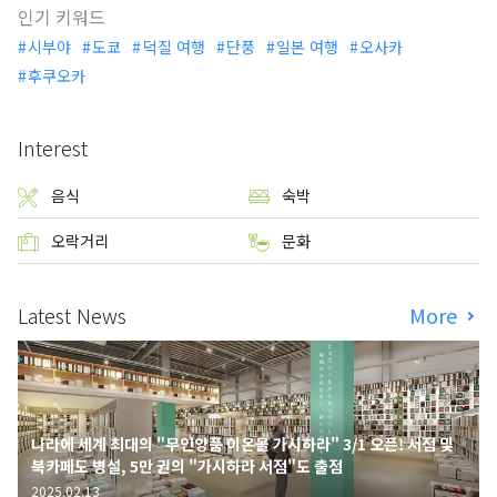
인기 키워드
시부야
도쿄
덕질 여행
단풍
일본 여행
오사카
후쿠오카
Interest
음식
숙박
오락거리
문화
Latest News
More
나라에 세계 최대의 "무인양품 이온몰 가시하라" 3/1 오픈! 서점 및
북카페도 병설, 5만 권의 "가시하라 서점"도 출점
2025.02.13