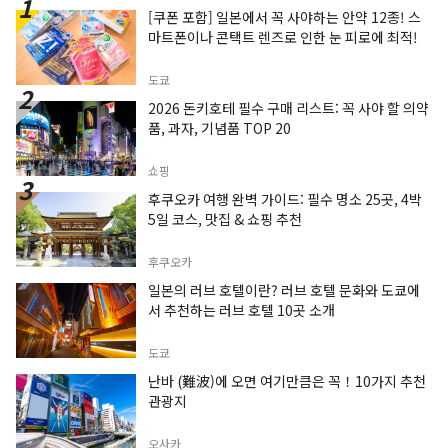
[쿠폰 포함] 일본에서 꼭 사야하는 안약 12종! 스
마트폰이나 콘택트 렌즈로 인한 눈 피로에 최적!
도쿄
2026 돈키호테 필수 구매 리스트: 꼭 사야 할 의약
품, 과자, 기념품 TOP 20
쇼핑
후쿠오카 여행 완벽 가이드: 필수 명소 25곳, 4박
5일 코스, 맛집 & 쇼핑 추천
후쿠오카
일본의 러브 호텔이란? 러브 호텔 문화와 도쿄에
서 추천하는 러브 호텔 10곳 소개
도쿄
난바 (難波)에 오면 여기만큼은 꼭！10가지 추천
관광지
오사카