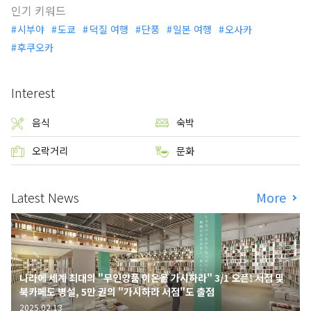
인기 키워드
시부야
도쿄
덕질 여행
단풍
일본 여행
오사카
후쿠오카
Interest
음식
숙박
오락거리
문화
Latest News
More
나라에 세계 최대의 "무인양품 이온몰 가시하라" 3/1 오픈! 서점 및
북카페도 병설, 5만 권의 "가시하라 서점"도 출점
2025.02.13