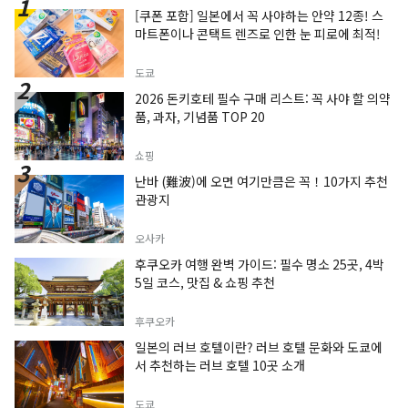
[쿠폰 포함] 일본에서 꼭 사야하는 안약 12종! 스
마트폰이나 콘택트 렌즈로 인한 눈 피로에 최적!
도쿄
2026 돈키호테 필수 구매 리스트: 꼭 사야 할 의약
품, 과자, 기념품 TOP 20
쇼핑
난바 (難波)에 오면 여기만큼은 꼭！10가지 추천
관광지
오사카
후쿠오카 여행 완벽 가이드: 필수 명소 25곳, 4박
5일 코스, 맛집 & 쇼핑 추천
후쿠오카
일본의 러브 호텔이란? 러브 호텔 문화와 도쿄에
서 추천하는 러브 호텔 10곳 소개
도쿄