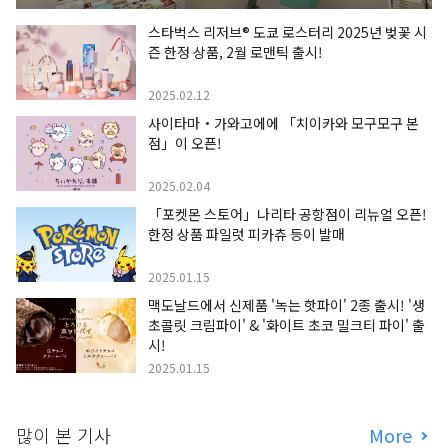
스타벅스 리저브® 도쿄 로스터리 2025년 벚꽃 시
즌 한정 상품, 2월 로맨틱 출시!
2025.02.12
사이타마・가와고에에 「치이카와 모구모구 본
점」이 오픈!
2025.02.04
「포켓몬 스토어」나리타 공항점이 리뉴얼 오픈!
한정 상품 파일럿 피카츄 등이 발매
2025.01.15
맥도날드에서 신제품 '녹는 핫파이' 2종 출시! '생
초콜릿 크림파이' & '화이트 초코 밀크티 파이' 출
시!
2025.01.15
많이 본 기사
More