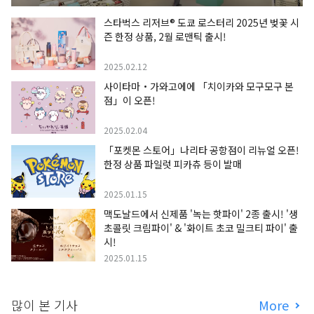
스타벅스 리저브® 도쿄 로스터리 2025년 벚꽃 시
즌 한정 상품, 2월 로맨틱 출시!
2025.02.12
사이타마・가와고에에 「치이카와 모구모구 본
점」이 오픈!
2025.02.04
「포켓몬 스토어」나리타 공항점이 리뉴얼 오픈!
한정 상품 파일럿 피카츄 등이 발매
2025.01.15
맥도날드에서 신제품 '녹는 핫파이' 2종 출시! '생
초콜릿 크림파이' & '화이트 초코 밀크티 파이' 출
시!
2025.01.15
많이 본 기사
More