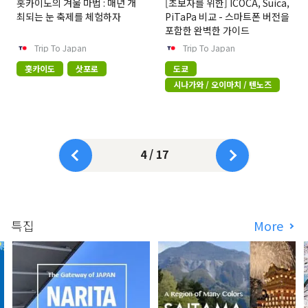
홋카이도의 겨울 마법 : 매년 개
[초보자를 위한] ICOCA, Suica,
최되는 눈 축제를 체험하자
PiTaPa 비교 - 스마트폰 버전을
포함한 완벽한 가이드
Trip To Japan
Trip To Japan
홋카이도
삿포로
도쿄
시나가와 / 오이마치 / 텐노즈
4 / 17
특집
More