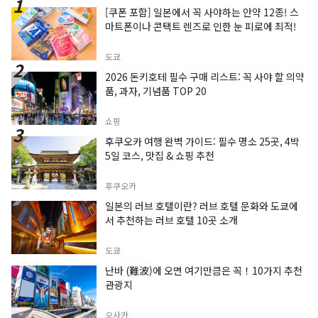
[쿠폰 포함] 일본에서 꼭 사야하는 안약 12종! 스
마트폰이나 콘택트 렌즈로 인한 눈 피로에 최적!
도쿄
2026 돈키호테 필수 구매 리스트: 꼭 사야 할 의약
품, 과자, 기념품 TOP 20
쇼핑
후쿠오카 여행 완벽 가이드: 필수 명소 25곳, 4박
5일 코스, 맛집 & 쇼핑 추천
후쿠오카
일본의 러브 호텔이란? 러브 호텔 문화와 도쿄에
서 추천하는 러브 호텔 10곳 소개
도쿄
난바 (難波)에 오면 여기만큼은 꼭！10가지 추천
관광지
오사카