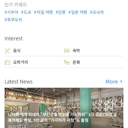
인기 키워드
시부야
도쿄
덕질 여행
단풍
일본 여행
오사카
후쿠오카
Interest
음식
숙박
오락거리
문화
Latest News
More
나라에 세계 최대의 "무인양품 이온몰 가시하라" 3/1 오픈! 서점 및
북카페도 병설, 5만 권의 "가시하라 서점"도 출점
2025.02.13