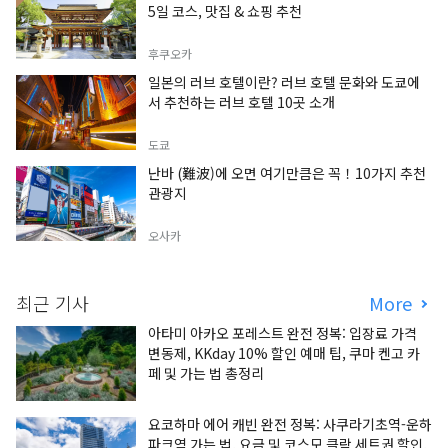
5일 코스, 맛집 & 쇼핑 추천
후쿠오카
일본의 러브 호텔이란? 러브 호텔 문화와 도쿄에
서 추천하는 러브 호텔 10곳 소개
도쿄
난바 (難波)에 오면 여기만큼은 꼭！10가지 추천
관광지
오사카
최근 기사
More
아타미 아카오 포레스트 완전 정복: 입장료 가격
변동제, KKday 10% 할인 예매 팁, 쿠마 켄고 카
페 및 가는 법 총정리
요코하마 에어 캐빈 완전 정복: 사쿠라기초역-운하
파크역 가는 법, 요금 및 코스모 클락 세트권 할인,