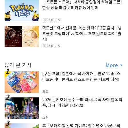
「포켓몬 스토어」나리타 공항점이 리뉴얼 오픈!
한정 상품 파일럿 피카츄 등이 발매
2025.01.15
맥도날드에서 신제품 '녹는 핫파이' 2종 출시! '생
초콜릿 크림파이' & '화이트 초코 밀크티 파이' 출
시!
2025.01.15
많이 본 기사
More
[쿠폰 포함] 일본에서 꼭 사야하는 안약 12종! 스
마트폰이나 콘택트 렌즈로 인한 눈 피로에 최적!
도쿄
2026 돈키호테 필수 구매 리스트: 꼭 사야 할 의약
품, 과자, 기념품 TOP 20
쇼핑
후쿠오카 여행 완벽 가이드: 필수 명소 25곳, 4박