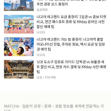
추천 관광 코스 총정리
요코하마
나고야 레고랜드 요금 총정리: 1일권 vs 콤보 티켓
비교, 연간 패스포트 종류 및 KKday 온라인 사전
할인 예매 팁
나고야
나고야 레고랜드 가는 법 총정리: 나고야역 출발
아오나미선 전철, 주차장 정보, 택시 요금 및 입장
권 예약 팁
나고야
닛코 도쇼구 입장료 가이드: 단독권 vs 보물관 세
트 할인 비교, 현장 카드 결제 및 KKday 사전 예매
팁
닛코 / 키누가와
MATCHA - 일본의 관광・문화・호텔 정보를 세계에 전달하는 미