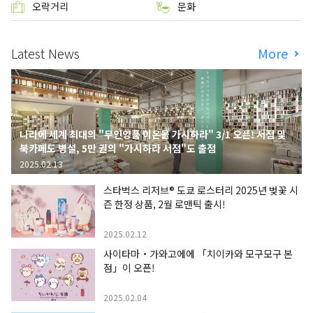
오락거리
문화
Latest News
More
나라에 세계 최대의 "무인양품 이온몰 가시하라" 3/1 오픈! 서점 및
북카페도 병설, 5만 권의 "가시하라 서점"도 출점
2025.02.13
스타벅스 리저브® 도쿄 로스터리 2025년 벚꽃 시
즌 한정 상품, 2월 로맨틱 출시!
2025.02.12
사이타마・가와고에에 「치이카와 모구모구 본
점」이 오픈!
2025.02.04