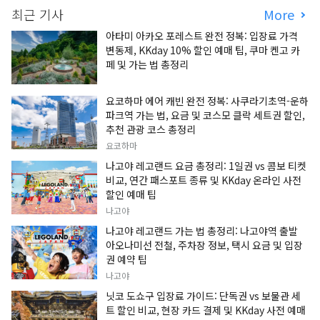
최근 기사
More
아타미 아카오 포레스트 완전 정복: 입장료 가격
변동제, KKday 10% 할인 예매 팁, 쿠마 켄고 카
페 및 가는 법 총정리
요코하마 에어 캐빈 완전 정복: 사쿠라기초역-운하
파크역 가는 법, 요금 및 코스모 클락 세트권 할인,
추천 관광 코스 총정리
요코하마
나고야 레고랜드 요금 총정리: 1일권 vs 콤보 티켓
비교, 연간 패스포트 종류 및 KKday 온라인 사전
할인 예매 팁
나고야
나고야 레고랜드 가는 법 총정리: 나고야역 출발
아오나미선 전철, 주차장 정보, 택시 요금 및 입장
권 예약 팁
나고야
닛코 도쇼구 입장료 가이드: 단독권 vs 보물관 세
트 할인 비교, 현장 카드 결제 및 KKday 사전 예매