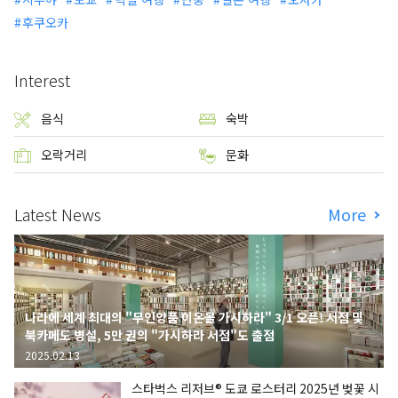
후쿠오카
Interest
음식
숙박
오락거리
문화
Latest News
More
나라에 세계 최대의 "무인양품 이온몰 가시하라" 3/1 오픈! 서점 및
북카페도 병설, 5만 권의 "가시하라 서점"도 출점
2025.02.13
스타벅스 리저브® 도쿄 로스터리 2025년 벚꽃 시