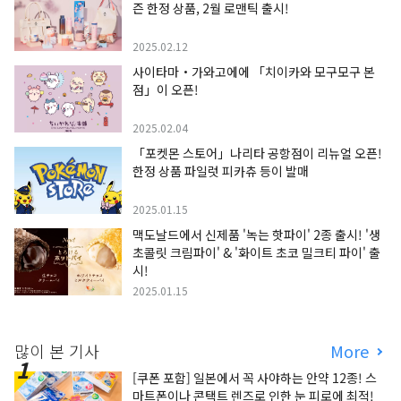
즌 한정 상품, 2월 로맨틱 출시!
2025.02.12
사이타마・가와고에에 「치이카와 모구모구 본
점」이 오픈!
2025.02.04
「포켓몬 스토어」나리타 공항점이 리뉴얼 오픈!
한정 상품 파일럿 피카츄 등이 발매
2025.01.15
맥도날드에서 신제품 '녹는 핫파이' 2종 출시! '생
초콜릿 크림파이' & '화이트 초코 밀크티 파이' 출
시!
2025.01.15
많이 본 기사
More
[쿠폰 포함] 일본에서 꼭 사야하는 안약 12종! 스
마트폰이나 콘택트 렌즈로 인한 눈 피로에 최적!