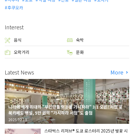
후쿠오카
Interest
음식
숙박
오락거리
문화
Latest News
More
나라에 세계 최대의 "무인양품 이온몰 가시하라" 3/1 오픈! 서점 및
북카페도 병설, 5만 권의 "가시하라 서점"도 출점
2025.02.13
스타벅스 리저브® 도쿄 로스터리 2025년 벚꽃 시