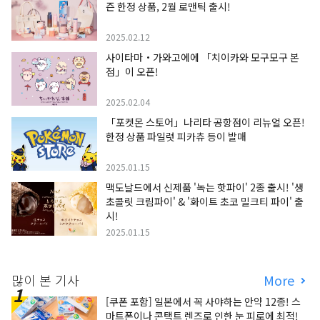
즌 한정 상품, 2월 로맨틱 출시!
2025.02.12
사이타마・가와고에에 「치이카와 모구모구 본
점」이 오픈!
2025.02.04
「포켓몬 스토어」나리타 공항점이 리뉴얼 오픈!
한정 상품 파일럿 피카츄 등이 발매
2025.01.15
맥도날드에서 신제품 '녹는 핫파이' 2종 출시! '생
초콜릿 크림파이' & '화이트 초코 밀크티 파이' 출
시!
2025.01.15
많이 본 기사
More
[쿠폰 포함] 일본에서 꼭 사야하는 안약 12종! 스
마트폰이나 콘택트 렌즈로 인한 눈 피로에 최적!