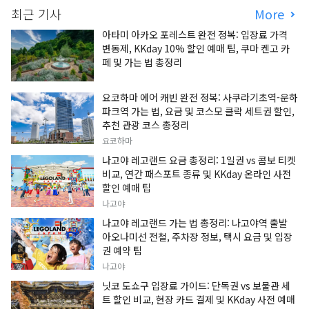
최근 기사
More
아타미 아카오 포레스트 완전 정복: 입장료 가격
변동제, KKday 10% 할인 예매 팁, 쿠마 켄고 카
페 및 가는 법 총정리
요코하마 에어 캐빈 완전 정복: 사쿠라기초역-운하
파크역 가는 법, 요금 및 코스모 클락 세트권 할인,
추천 관광 코스 총정리
요코하마
나고야 레고랜드 요금 총정리: 1일권 vs 콤보 티켓
비교, 연간 패스포트 종류 및 KKday 온라인 사전
할인 예매 팁
나고야
나고야 레고랜드 가는 법 총정리: 나고야역 출발
아오나미선 전철, 주차장 정보, 택시 요금 및 입장
권 예약 팁
나고야
닛코 도쇼구 입장료 가이드: 단독권 vs 보물관 세
트 할인 비교, 현장 카드 결제 및 KKday 사전 예매