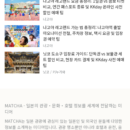
나고야 레고랜드 요금 총정리: 1일권 vs 콤보 티켓
비교, 연간 패스포트 종류 및 KKday 온라인 사전
할인 예매 팁
나고야
나고야 레고랜드 가는 법 총정리: 나고야역 출발
아오나미선 전철, 주차장 정보, 택시 요금 및 입장
권 예약 팁
나고야
닛코 도쇼구 입장료 가이드: 단독권 vs 보물관 세
트 할인 비교, 현장 카드 결제 및 KKday 사전 예매
팁
닛코 / 키누가와
MATCHA - 일본의 관광・문화・호텔 정보를 세계에 전달하는 미
디어
MATCHA는 일본 관광에 관심이 있는 일본인 및 외국인 분들께 다양한
정보를 소개하는 미디어입니다. 관광 명소뿐만 아니라 호텔과 온천, 음