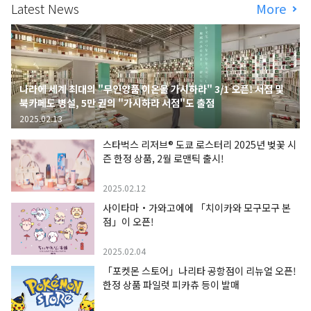
Latest News
More
나라에 세계 최대의 "무인양품 이온몰 가시하라" 3/1 오픈! 서점 및
북카페도 병설, 5만 권의 "가시하라 서점"도 출점
2025.02.13
스타벅스 리저브® 도쿄 로스터리 2025년 벚꽃 시
즌 한정 상품, 2월 로맨틱 출시!
2025.02.12
사이타마・가와고에에 「치이카와 모구모구 본
점」이 오픈!
2025.02.04
「포켓몬 스토어」나리타 공항점이 리뉴얼 오픈!
한정 상품 파일럿 피카츄 등이 발매