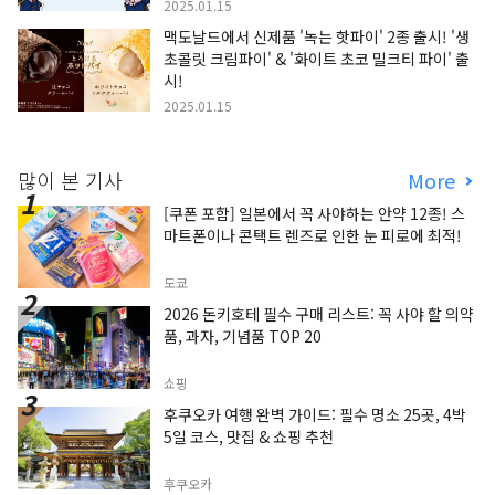
2025.01.15
맥도날드에서 신제품 '녹는 핫파이' 2종 출시! '생
초콜릿 크림파이' & '화이트 초코 밀크티 파이' 출
시!
2025.01.15
많이 본 기사
More
[쿠폰 포함] 일본에서 꼭 사야하는 안약 12종! 스
마트폰이나 콘택트 렌즈로 인한 눈 피로에 최적!
도쿄
2026 돈키호테 필수 구매 리스트: 꼭 사야 할 의약
품, 과자, 기념품 TOP 20
쇼핑
후쿠오카 여행 완벽 가이드: 필수 명소 25곳, 4박
5일 코스, 맛집 & 쇼핑 추천
후쿠오카