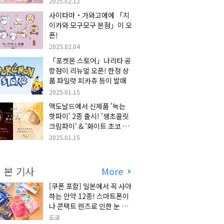
2025.02.12
사이타마・가와고에에 「치
이카와 모구모구 본점」이 오
픈!
2025.02.04
「포켓몬 스토어」나리타 공
항점이 리뉴얼 오픈! 한정 상
품 파일럿 피카츄 등이 발매
2025.01.15
맥도날드에서 신제품 '녹는
핫파이' 2종 출시! '생초콜릿
크림파이' & '화이트 초코 밀
크티 파이' 출시!
2025.01.15
 본 기사
More
[쿠폰 포함] 일본에서 꼭 사야
하는 안약 12종! 스마트폰이
나 콘택트 렌즈로 인한 눈 피
로에 최적!
도쿄