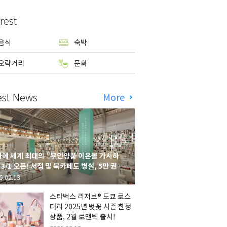
rest
음식
숙박
오락거리
문화
est News
More
에 세계 최대의 "무인양품 이온몰 가시하
 3/1 오픈! 서점 및 북카페도 병설, 5만 권의
시하라 서점"도 출점
5.02.13
스타벅스 리저브® 도쿄 로스
터리 2025년 벚꽃 시즌 한정
상품, 2월 로맨틱 출시!