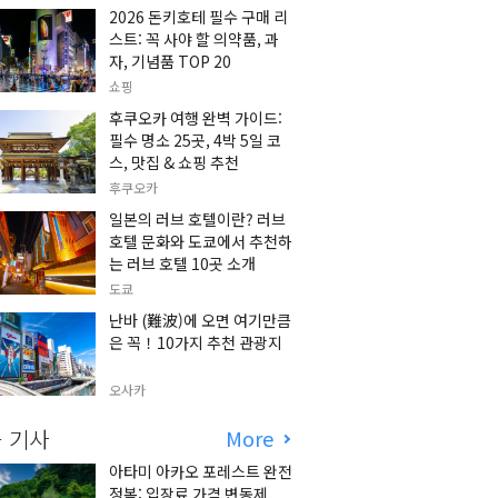
2026 돈키호테 필수 구매 리
스트: 꼭 사야 할 의약품, 과
자, 기념품 TOP 20
쇼핑
후쿠오카 여행 완벽 가이드:
필수 명소 25곳, 4박 5일 코
스, 맛집 & 쇼핑 추천
후쿠오카
일본의 러브 호텔이란? 러브
호텔 문화와 도쿄에서 추천하
는 러브 호텔 10곳 소개
도쿄
난바 (難波)에 오면 여기만큼
은 꼭！10가지 추천 관광지
오사카
 기사
More
아타미 아카오 포레스트 완전
정복: 입장료 가격 변동제,