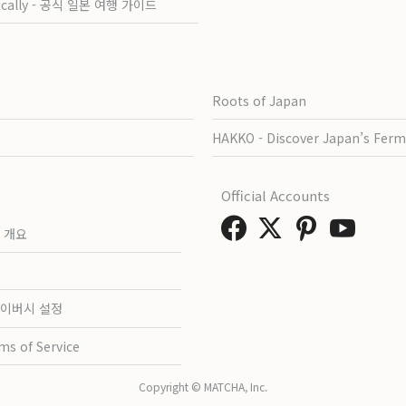
ocally - 공식 일본 여행 가이드
Roots of Japan
HAKKO - Discover Japan’s Ferm
Official Accounts
 개요
이버시 설정
ms of Service
Copyright © MATCHA, Inc.