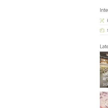
Inte
Lat
나라
라"
"가
202