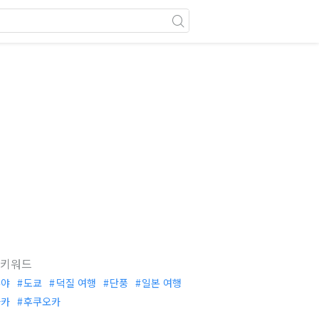
 키워드
부야
도쿄
덕질 여행
단풍
일본 여행
사카
후쿠오카