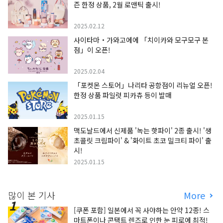
즌 한정 상품, 2월 로맨틱 출시!
2025.02.12
사이타마・가와고에에 「치이카와 모구모구 본
점」이 오픈!
2025.02.04
「포켓몬 스토어」나리타 공항점이 리뉴얼 오픈!
한정 상품 파일럿 피카츄 등이 발매
2025.01.15
맥도날드에서 신제품 '녹는 핫파이' 2종 출시! '생
초콜릿 크림파이' & '화이트 초코 밀크티 파이' 출
시!
2025.01.15
많이 본 기사
More
[쿠폰 포함] 일본에서 꼭 사야하는 안약 12종! 스
마트폰이나 콘택트 렌즈로 인한 눈 피로에 최적!