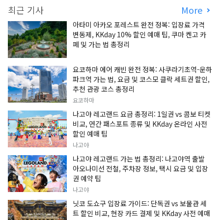
최근 기사
More
아타미 아카오 포레스트 완전 정복: 입장료 가격
변동제, KKday 10% 할인 예매 팁, 쿠마 켄고 카
페 및 가는 법 총정리
요코하마 에어 캐빈 완전 정복: 사쿠라기초역-운하
파크역 가는 법, 요금 및 코스모 클락 세트권 할인,
추천 관광 코스 총정리
요코하마
나고야 레고랜드 요금 총정리: 1일권 vs 콤보 티켓
비교, 연간 패스포트 종류 및 KKday 온라인 사전
할인 예매 팁
나고야
나고야 레고랜드 가는 법 총정리: 나고야역 출발
아오나미선 전철, 주차장 정보, 택시 요금 및 입장
권 예약 팁
나고야
닛코 도쇼구 입장료 가이드: 단독권 vs 보물관 세
트 할인 비교, 현장 카드 결제 및 KKday 사전 예매