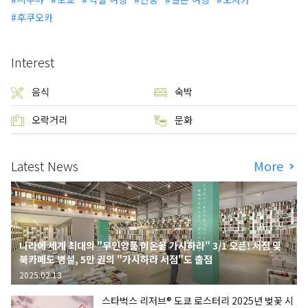
후쿠오카
Interest
음식
숙박
오락거리
문화
Latest News
More
나라에 세계 최대의 "무인양품 이온몰 가시하라" 3/1 오픈! 서점 및
북카페도 병설, 5만 권의 "가시하라 서점"도 출점
2025.02.13
스타벅스 리저브® 도쿄 로스터리 2025년 벚꽃 시