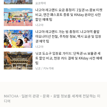
요코하마
나고야 레고랜드 요금 총정리: 1일권 vs 콤보 티켓
비교, 연간 패스포트 종류 및 KKday 온라인 사전
할인 예매 팁
나고야
나고야 레고랜드 가는 법 총정리: 나고야역 출발
아오나미선 전철, 주차장 정보, 택시 요금 및 입장
권 예약 팁
나고야
닛코 도쇼구 입장료 가이드: 단독권 vs 보물관 세
트 할인 비교, 현장 카드 결제 및 KKday 사전 예매
팁
닛코 / 키누가와
MATCHA - 일본의 관광・문화・호텔 정보를 세계에 전달하는 미
디어