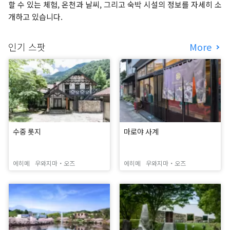
할 수 있는 체험, 온천과 날씨, 그리고 숙박 시설의 정보를 자세히 소
개하고 있습니다.
인기 스팟
More
수중 롯지
마로야 사계
에히메
우와지마・오즈
에히메
우와지마・오즈