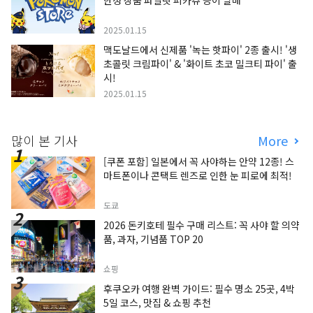
한정 상품 파일럿 피카츄 등이 발매
2025.01.15
맥도날드에서 신제품 '녹는 핫파이' 2종 출시! '생
초콜릿 크림파이' & '화이트 초코 밀크티 파이' 출
시!
2025.01.15
많이 본 기사
More
[쿠폰 포함] 일본에서 꼭 사야하는 안약 12종! 스
마트폰이나 콘택트 렌즈로 인한 눈 피로에 최적!
도쿄
2026 돈키호테 필수 구매 리스트: 꼭 사야 할 의약
품, 과자, 기념품 TOP 20
쇼핑
후쿠오카 여행 완벽 가이드: 필수 명소 25곳, 4박
5일 코스, 맛집 & 쇼핑 추천