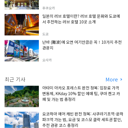
후쿠오카
일본의 러브 호텔이란? 러브 호텔 문화와 도쿄에
서 추천하는 러브 호텔 10곳 소개
도쿄
난바 (難波)에 오면 여기만큼은 꼭！10가지 추천
관광지
오사카
최근 기사
More
아타미 아카오 포레스트 완전 정복: 입장료 가격
변동제, KKday 10% 할인 예매 팁, 쿠마 켄고 카
페 및 가는 법 총정리
요코하마 에어 캐빈 완전 정복: 사쿠라기초역-운하
파크역 가는 법, 요금 및 코스모 클락 세트권 할인,
추천 관광 코스 총정리