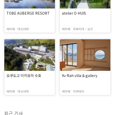
TOBE AUBERGE RESORT
atelier O-HUIS
에히메
마쓰야마
에히메
우와지마・오즈
오쿠도고 이키유의 수호
Yu-Rah villa & gallery
에히메
마쓰야마
에히메
이마바리
최근 기사