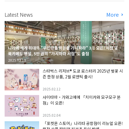
Latest News
More
나라에 세계 최대의 "무인양품 이온몰 가시하라" 3/1 오픈! 서점 및
북카페도 병설, 5만 권의 "가시하라 서점"도 출점
2025.02.13
스타벅스 리저브® 도쿄 로스터리 2025년 벚꽃 시
즌 한정 상품, 2월 로맨틱 출시!
2025.02.12
사이타마・가와고에에 「치이카와 모구모구 본
점」이 오픈!
2025.02.04
「포켓몬 스토어」나리타 공항점이 리뉴얼 오픈!