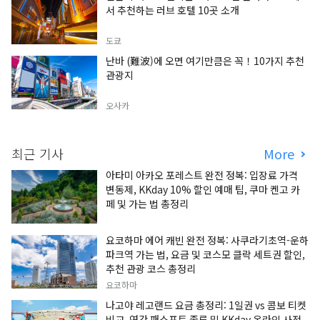
서 추천하는 러브 호텔 10곳 소개
도쿄
난바 (難波)에 오면 여기만큼은 꼭！10가지 추천
관광지
오사카
최근 기사
More
아타미 아카오 포레스트 완전 정복: 입장료 가격
변동제, KKday 10% 할인 예매 팁, 쿠마 켄고 카
페 및 가는 법 총정리
요코하마 에어 캐빈 완전 정복: 사쿠라기초역-운하
파크역 가는 법, 요금 및 코스모 클락 세트권 할인,
추천 관광 코스 총정리
요코하마
나고야 레고랜드 요금 총정리: 1일권 vs 콤보 티켓
비교, 연간 패스포트 종류 및 KKday 온라인 사전