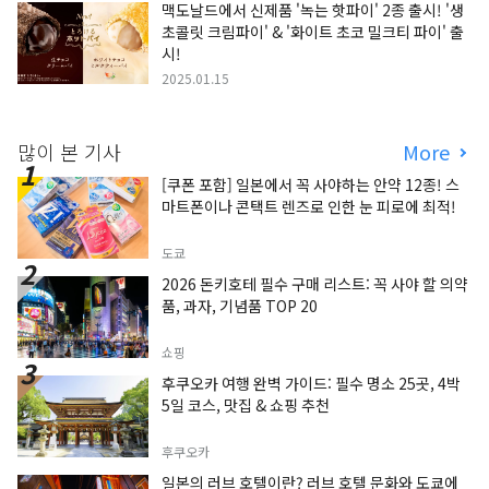
맥도날드에서 신제품 '녹는 핫파이' 2종 출시! '생
초콜릿 크림파이' & '화이트 초코 밀크티 파이' 출
시!
2025.01.15
많이 본 기사
More
[쿠폰 포함] 일본에서 꼭 사야하는 안약 12종! 스
마트폰이나 콘택트 렌즈로 인한 눈 피로에 최적!
도쿄
2026 돈키호테 필수 구매 리스트: 꼭 사야 할 의약
품, 과자, 기념품 TOP 20
쇼핑
후쿠오카 여행 완벽 가이드: 필수 명소 25곳, 4박
5일 코스, 맛집 & 쇼핑 추천
후쿠오카
일본의 러브 호텔이란? 러브 호텔 문화와 도쿄에