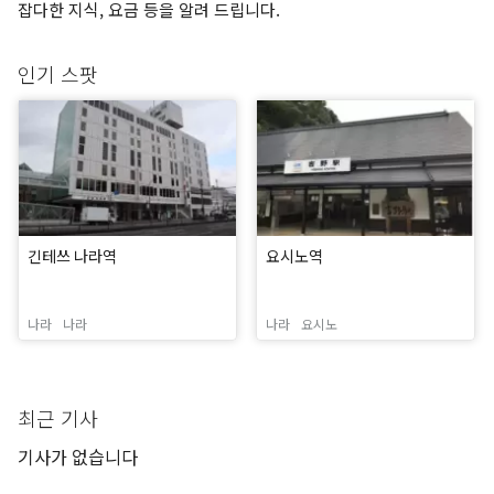
잡다한 지식, 요금 등을 알려 드립니다.
인기 스팟
긴테쓰 나라역
요시노역
나라
나라
나라
요시노
최근 기사
기사가 없습니다