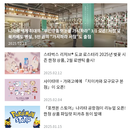
나라에 세계 최대의 "무인양품 이온몰 가시하라" 3/1 오픈! 서점 및
북카페도 병설, 5만 권의 "가시하라 서점"도 출점
2025.02.13
스타벅스 리저브® 도쿄 로스터리 2025년 벚꽃 시
즌 한정 상품, 2월 로맨틱 출시!
2025.02.12
사이타마・가와고에에 「치이카와 모구모구 본
점」이 오픈!
2025.02.04
「포켓몬 스토어」나리타 공항점이 리뉴얼 오픈!
한정 상품 파일럿 피카츄 등이 발매
2025.01.15