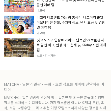
할인 예매 팁
나고야
나고야 레고랜드 가는 법 총정리: 나고야역 출발
아오나미선 전철, 주차장 정보, 택시 요금 및 입장
권 예약 팁
나고야
닛코 도쇼구 입장료 가이드: 단독권 vs 보물관 세
트 할인 비교, 현장 카드 결제 및 KKday 사전 예매
팁
닛코 / 키누가와
MATCHA - 일본의 관광・문화・호텔 정보를 세계에 전달하는 미
디어
MATCHA는 일본 관광에 관심이 있는 일본인 및 외국인 분들께 다양한
정보를 소개하는 미디어입니다. 관광 명소뿐만 아니라 호텔과 온천, 음
식, 쇼핑, 교통수단, 그리고 추천 여행 모델코스까지 다양한 정보를 최대