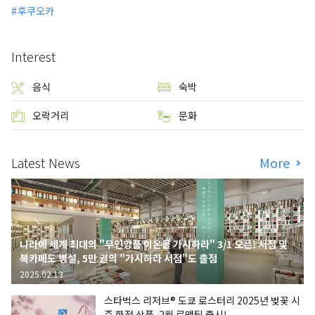
후쿠오카
Interest
음식
숙박
오락거리
문화
Latest News
More
나라에 세계 최대의 "무인양품 이온몰 가시하라" 3/1 오픈! 서점 및
북카페도 병설, 5만 권의 "가시하라 서점"도 출점
2025.02.13
스타벅스 리저브® 도쿄 로스터리 2025년 벚꽃 시
즌 한정 상품, 2월 로맨틱 출시!