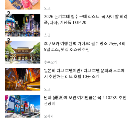
도쿄
2026 돈키호테 필수 구매 리스트: 꼭 사야 할 의약
품, 과자, 기념품 TOP 20
쇼핑
후쿠오카 여행 완벽 가이드: 필수 명소 25곳, 4박
5일 코스, 맛집 & 쇼핑 추천
후쿠오카
일본의 러브 호텔이란? 러브 호텔 문화와 도쿄에
서 추천하는 러브 호텔 10곳 소개
도쿄
난바 (難波)에 오면 여기만큼은 꼭！10가지 추천
관광지
오사카