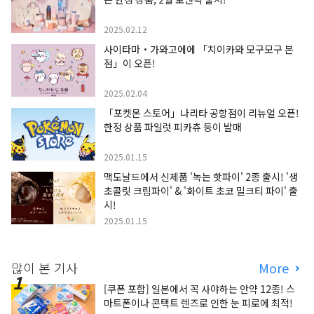
2025.02.12
사이타마・가와고에에 「치이카와 모구모구 본
점」이 오픈!
2025.02.04
「포켓몬 스토어」나리타 공항점이 리뉴얼 오픈!
한정 상품 파일럿 피카츄 등이 발매
2025.01.15
맥도날드에서 신제품 '녹는 핫파이' 2종 출시! '생
초콜릿 크림파이' & '화이트 초코 밀크티 파이' 출
시!
2025.01.15
많이 본 기사
More
[쿠폰 포함] 일본에서 꼭 사야하는 안약 12종! 스
마트폰이나 콘택트 렌즈로 인한 눈 피로에 최적!