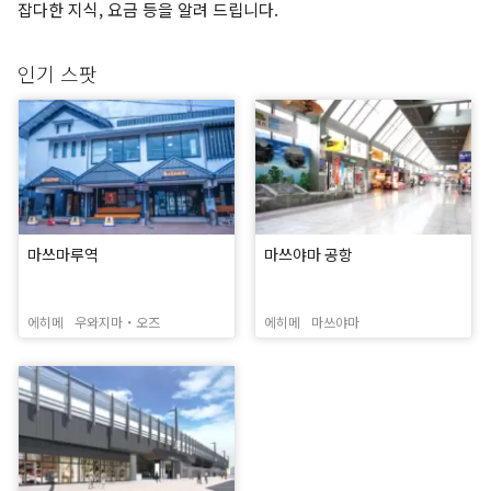
잡다한 지식, 요금 등을 알려 드립니다.
인기 스팟
마쓰마루역
마쓰야마 공항
에히메
우와지마・오즈
에히메
마쓰야마