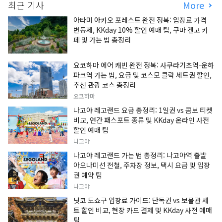
최근 기사
More
아타미 아카오 포레스트 완전 정복: 입장료 가격
변동제, KKday 10% 할인 예매 팁, 쿠마 켄고 카
페 및 가는 법 총정리
요코하마 에어 캐빈 완전 정복: 사쿠라기초역-운하
파크역 가는 법, 요금 및 코스모 클락 세트권 할인,
추천 관광 코스 총정리
요코하마
나고야 레고랜드 요금 총정리: 1일권 vs 콤보 티켓
비교, 연간 패스포트 종류 및 KKday 온라인 사전
할인 예매 팁
나고야
나고야 레고랜드 가는 법 총정리: 나고야역 출발
아오나미선 전철, 주차장 정보, 택시 요금 및 입장
권 예약 팁
나고야
닛코 도쇼구 입장료 가이드: 단독권 vs 보물관 세
트 할인 비교, 현장 카드 결제 및 KKday 사전 예매
팁