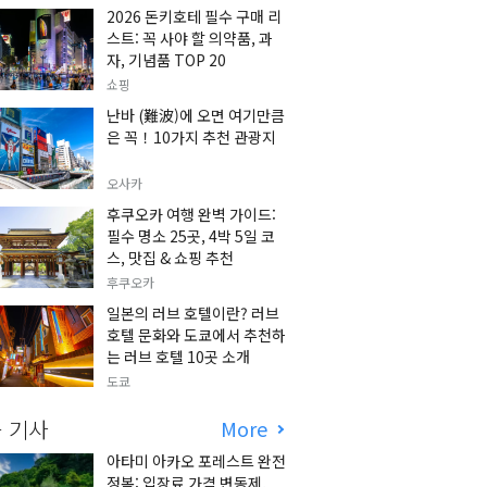
2026 돈키호테 필수 구매 리
스트: 꼭 사야 할 의약품, 과
자, 기념품 TOP 20
쇼핑
난바 (難波)에 오면 여기만큼
은 꼭！10가지 추천 관광지
오사카
후쿠오카 여행 완벽 가이드:
필수 명소 25곳, 4박 5일 코
스, 맛집 & 쇼핑 추천
후쿠오카
일본의 러브 호텔이란? 러브
호텔 문화와 도쿄에서 추천하
는 러브 호텔 10곳 소개
도쿄
 기사
More
아타미 아카오 포레스트 완전
정복: 입장료 가격 변동제,