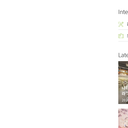
Inte
Lat
나라
라"
"가
202