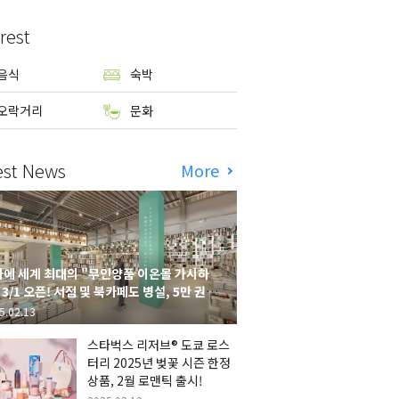
rest
음식
숙박
오락거리
문화
est News
More
에 세계 최대의 "무인양품 이온몰 가시하
 3/1 오픈! 서점 및 북카페도 병설, 5만 권의
시하라 서점"도 출점
5.02.13
스타벅스 리저브® 도쿄 로스
터리 2025년 벚꽃 시즌 한정
상품, 2월 로맨틱 출시!