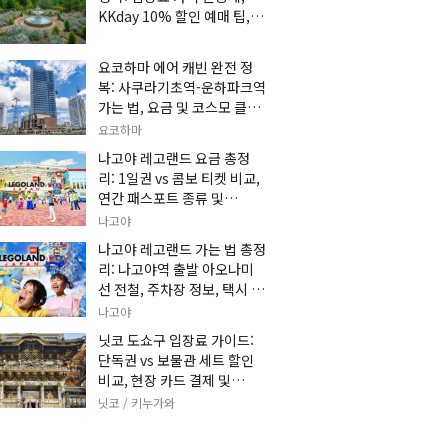
KKday 10% 할인 예매 팁, 쿠
마 켄고 카페 및 가는 법 총정
리
요코하마 에어 캐빈 완전 정
복: 사쿠라기초역-운하파크역
가는 법, 요금 및 코스모 클락
세트권 할인, 추천 관광 코스
요코하마
총정리
나고야 레고랜드 요금 총정
리: 1일권 vs 콤보 티켓 비교,
연간 패스포트 종류 및
KKday 온라인 사전 할인 예
나고야
매 팁
나고야 레고랜드 가는 법 총정
리: 나고야역 출발 아오나미
선 전철, 주차장 정보, 택시 요
금 및 입장권 예약 팁
나고야
닛코 도쇼구 입장료 가이드:
단독권 vs 보물관 세트 할인
비교, 현장 카드 결제 및
KKday 사전 예매 팁
닛코 / 키누가와