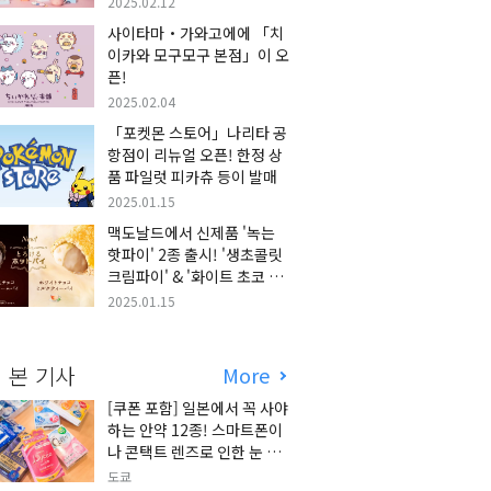
2025.02.12
사이타마・가와고에에 「치
이카와 모구모구 본점」이 오
픈!
2025.02.04
「포켓몬 스토어」나리타 공
항점이 리뉴얼 오픈! 한정 상
품 파일럿 피카츄 등이 발매
2025.01.15
맥도날드에서 신제품 '녹는
핫파이' 2종 출시! '생초콜릿
크림파이' & '화이트 초코 밀
크티 파이' 출시!
2025.01.15
 본 기사
More
[쿠폰 포함] 일본에서 꼭 사야
하는 안약 12종! 스마트폰이
나 콘택트 렌즈로 인한 눈 피
로에 최적!
도쿄