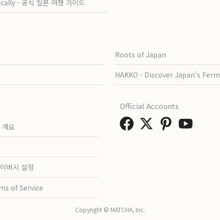
ocally - 공식 일본 여행 가이드
Roots of Japan
HAKKO - Discover Japan’s Ferm
Official Accounts
 개요
이버시 설정
ms of Service
Copyright © MATCHA, Inc.