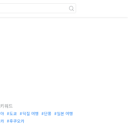
 키워드
부야
도쿄
덕질 여행
단풍
일본 여행
사카
후쿠오카