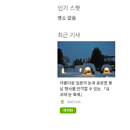
인기 스팟
명소 없음
최근 기사
아름다운 일본의 눈과 웅장한 봉
납 행사를 만끽할 수 있는 「요
코테 눈 축제」
MATCHA
아키타