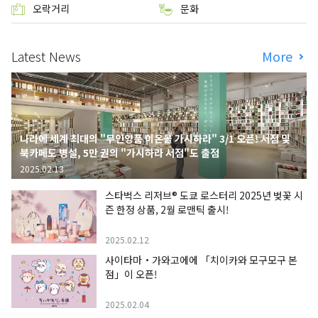
오락거리
문화
Latest News
More
나라에 세계 최대의 "무인양품 이온몰 가시하라" 3/1 오픈! 서점 및
북카페도 병설, 5만 권의 "가시하라 서점"도 출점
2025.02.13
스타벅스 리저브® 도쿄 로스터리 2025년 벚꽃 시
즌 한정 상품, 2월 로맨틱 출시!
2025.02.12
사이타마・가와고에에 「치이카와 모구모구 본
점」이 오픈!
2025.02.04