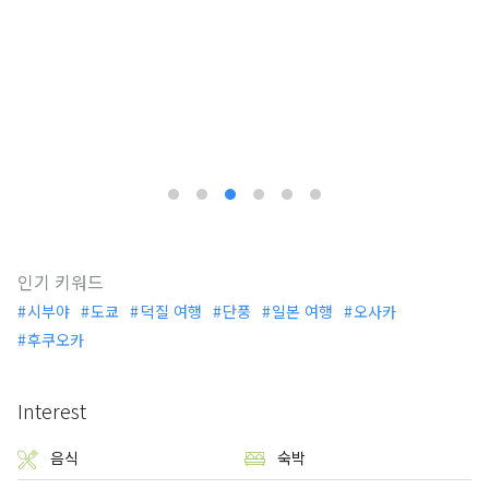
인기 키워드
시부야
도쿄
덕질 여행
단풍
일본 여행
오사카
후쿠오카
Interest
음식
숙박