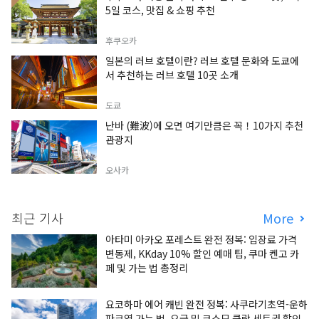
5일 코스, 맛집 & 쇼핑 추천
후쿠오카
일본의 러브 호텔이란? 러브 호텔 문화와 도쿄에
서 추천하는 러브 호텔 10곳 소개
도쿄
난바 (難波)에 오면 여기만큼은 꼭！10가지 추천
관광지
오사카
최근 기사
More
아타미 아카오 포레스트 완전 정복: 입장료 가격
변동제, KKday 10% 할인 예매 팁, 쿠마 켄고 카
페 및 가는 법 총정리
요코하마 에어 캐빈 완전 정복: 사쿠라기초역-운하
파크역 가는 법, 요금 및 코스모 클락 세트권 할인,