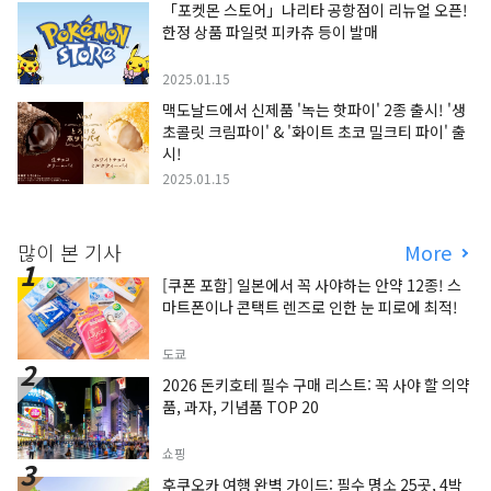
「포켓몬 스토어」나리타 공항점이 리뉴얼 오픈!
한정 상품 파일럿 피카츄 등이 발매
2025.01.15
맥도날드에서 신제품 '녹는 핫파이' 2종 출시! '생
초콜릿 크림파이' & '화이트 초코 밀크티 파이' 출
시!
2025.01.15
많이 본 기사
More
[쿠폰 포함] 일본에서 꼭 사야하는 안약 12종! 스
마트폰이나 콘택트 렌즈로 인한 눈 피로에 최적!
도쿄
2026 돈키호테 필수 구매 리스트: 꼭 사야 할 의약
품, 과자, 기념품 TOP 20
쇼핑
후쿠오카 여행 완벽 가이드: 필수 명소 25곳, 4박