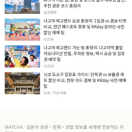
추천 관광 코스 총정리
요코하마
나고야 레고랜드 요금 총정리: 1일권 vs 콤보 티켓
비교, 연간 패스포트 종류 및 KKday 온라인 사전
할인 예매 팁
나고야
나고야 레고랜드 가는 법 총정리: 나고야역 출발
아오나미선 전철, 주차장 정보, 택시 요금 및 입장
권 예약 팁
나고야
닛코 도쇼구 입장료 가이드: 단독권 vs 보물관 세
트 할인 비교, 현장 카드 결제 및 KKday 사전 예매
팁
닛코 / 키누가와
MATCHA - 일본의 관광・문화・호텔 정보를 세계에 전달하는 미