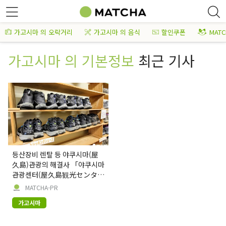
가고시마 의 오락거리
가고시마 의 음식
할인쿠폰
MAT
가고시마 의 기본정보
최근 기사
등산장비 렌탈 등 야쿠시마(屋
久島)관광의 해결사 「야쿠시마
관광센터(屋久島観光センタ
ー)」
MATCHA-PR
가고시마