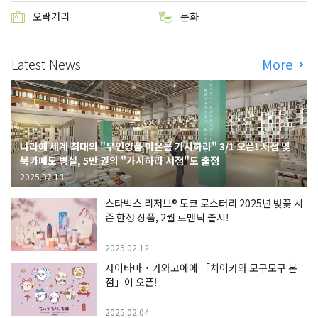
오락거리
문화
Latest News
More
나라에 세계 최대의 "무인양품 이온몰 가시하라" 3/1 오픈! 서점 및
북카페도 병설, 5만 권의 "가시하라 서점"도 출점
2025.02.13
스타벅스 리저브® 도쿄 로스터리 2025년 벚꽃 시
즌 한정 상품, 2월 로맨틱 출시!
2025.02.12
사이타마・가와고에에 「치이카와 모구모구 본
점」이 오픈!
2025.02.04