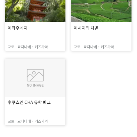
이와후네지
이시지의 차밭
교토
쿄다나베・키즈가와
교토
쿄다나베・키즈가와
후쿠스엔 CHA 유학 파크
교토
쿄다나베・키즈가와