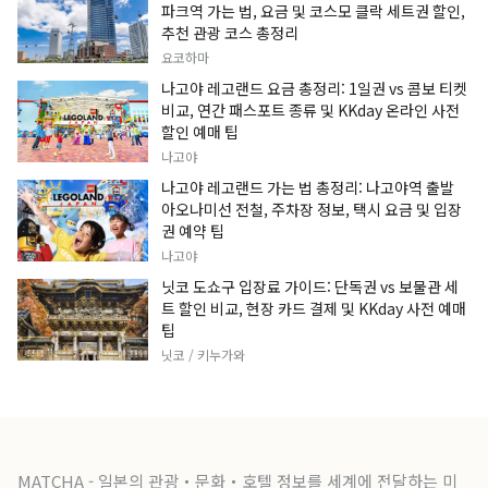
파크역 가는 법, 요금 및 코스모 클락 세트권 할인,
추천 관광 코스 총정리
요코하마
나고야 레고랜드 요금 총정리: 1일권 vs 콤보 티켓
비교, 연간 패스포트 종류 및 KKday 온라인 사전
할인 예매 팁
나고야
나고야 레고랜드 가는 법 총정리: 나고야역 출발
아오나미선 전철, 주차장 정보, 택시 요금 및 입장
권 예약 팁
나고야
닛코 도쇼구 입장료 가이드: 단독권 vs 보물관 세
트 할인 비교, 현장 카드 결제 및 KKday 사전 예매
팁
닛코 / 키누가와
MATCHA - 일본의 관광・문화・호텔 정보를 세계에 전달하는 미