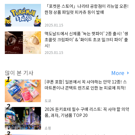
「포켓몬 스토어」나리타 공항점이 리뉴얼 오픈!
한정 상품 파일럿 피카츄 등이 발매
2025.01.15
맥도날드에서 신제품 '녹는 핫파이' 2종 출시! '생
초콜릿 크림파이' & '화이트 초코 밀크티 파이' 출
시!
2025.01.15
많이 본 기사
More
[쿠폰 포함] 일본에서 꼭 사야하는 안약 12종! 스
마트폰이나 콘택트 렌즈로 인한 눈 피로에 최적!
도쿄
2026 돈키호테 필수 구매 리스트: 꼭 사야 할 의약
품, 과자, 기념품 TOP 20
쇼핑