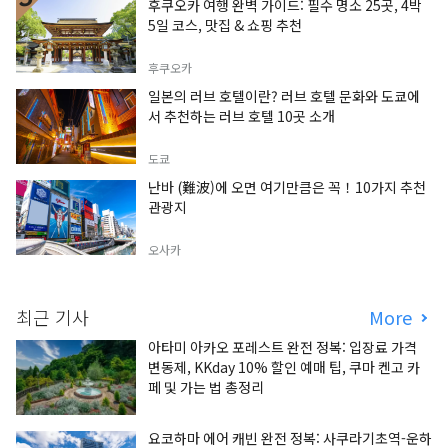
후쿠오카 여행 완벽 가이드: 필수 명소 25곳, 4박
5일 코스, 맛집 & 쇼핑 추천
후쿠오카
일본의 러브 호텔이란? 러브 호텔 문화와 도쿄에
서 추천하는 러브 호텔 10곳 소개
도쿄
난바 (難波)에 오면 여기만큼은 꼭！10가지 추천
관광지
오사카
최근 기사
More
아타미 아카오 포레스트 완전 정복: 입장료 가격
변동제, KKday 10% 할인 예매 팁, 쿠마 켄고 카
페 및 가는 법 총정리
요코하마 에어 캐빈 완전 정복: 사쿠라기초역-운하