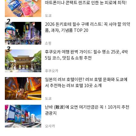
마트폰이나 콘택트 렌즈로 인한 눈 피로에 최적!
도쿄
2026 돈키호테 필수 구매 리스트: 꼭 사야 할 의약
품, 과자, 기념품 TOP 20
쇼핑
후쿠오카 여행 완벽 가이드: 필수 명소 25곳, 4박
5일 코스, 맛집 & 쇼핑 추천
후쿠오카
일본의 러브 호텔이란? 러브 호텔 문화와 도쿄에
서 추천하는 러브 호텔 10곳 소개
도쿄
난바 (難波)에 오면 여기만큼은 꼭！10가지 추천
관광지
오사카