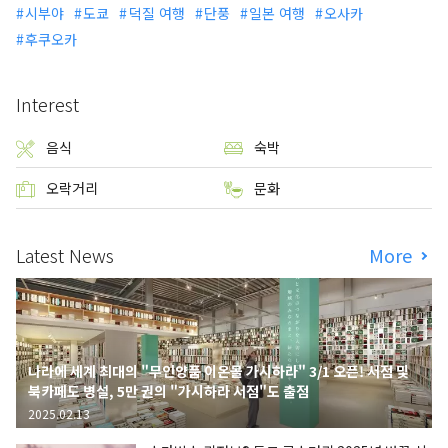
시부야
도쿄
덕질 여행
단풍
일본 여행
오사카
후쿠오카
Interest
음식
숙박
오락거리
문화
Latest News
More
나라에 세계 최대의 "무인양품 이온몰 가시하라" 3/1 오픈! 서점 및
북카페도 병설, 5만 권의 "가시하라 서점"도 출점
2025.02.13