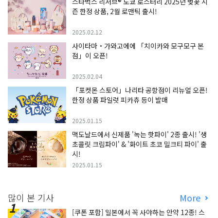
스타벅스 리저브® 도쿄 로스터리 2025년 벚꽃 시
즌 한정 상품, 2월 로맨틱 출시!
2025.02.12
사이타마・가와고에에 「치이카와 모구모구 본
점」이 오픈!
2025.02.04
「포켓몬 스토어」나리타 공항점이 리뉴얼 오픈!
한정 상품 파일럿 피카츄 등이 발매
2025.01.15
맥도날드에서 신제품 '녹는 핫파이' 2종 출시! '생
초콜릿 크림파이' & '화이트 초코 밀크티 파이' 출
시!
2025.01.15
많이 본 기사
More
[쿠폰 포함] 일본에서 꼭 사야하는 안약 12종! 스