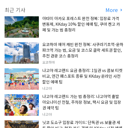
최근 기사
More
아타미 아카오 포레스트 완전 정복: 입장료 가격
변동제, KKday 10% 할인 예매 팁, 쿠마 켄고 카
페 및 가는 법 총정리
요코하마 에어 캐빈 완전 정복: 사쿠라기초역-운하
파크역 가는 법, 요금 및 코스모 클락 세트권 할인,
추천 관광 코스 총정리
요코하마
나고야 레고랜드 요금 총정리: 1일권 vs 콤보 티켓
비교, 연간 패스포트 종류 및 KKday 온라인 사전
할인 예매 팁
나고야
나고야 레고랜드 가는 법 총정리: 나고야역 출발
아오나미선 전철, 주차장 정보, 택시 요금 및 입장
권 예약 팁
나고야
닛코 도쇼구 입장료 가이드: 단독권 vs 보물관 세