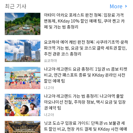
최근 기사
More
아타미 아카오 포레스트 완전 정복: 입장료 가격
변동제, KKday 10% 할인 예매 팁, 쿠마 켄고 카
페 및 가는 법 총정리
요코하마 에어 캐빈 완전 정복: 사쿠라기초역-운하
파크역 가는 법, 요금 및 코스모 클락 세트권 할인,
추천 관광 코스 총정리
요코하마
나고야 레고랜드 요금 총정리: 1일권 vs 콤보 티켓
비교, 연간 패스포트 종류 및 KKday 온라인 사전
할인 예매 팁
나고야
나고야 레고랜드 가는 법 총정리: 나고야역 출발
아오나미선 전철, 주차장 정보, 택시 요금 및 입장
권 예약 팁
나고야
닛코 도쇼구 입장료 가이드: 단독권 vs 보물관 세
트 할인 비교, 현장 카드 결제 및 KKday 사전 예매