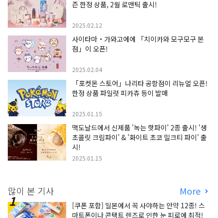
즌 한정 상품, 2월 로맨틱 출시!
2025.02.12
사이타마・가와고에에 「치이카와 모구모구 본
점」이 오픈!
2025.02.04
「포켓몬 스토어」나리타 공항점이 리뉴얼 오픈!
한정 상품 파일럿 피카츄 등이 발매
2025.01.15
맥도날드에서 신제품 '녹는 핫파이' 2종 출시! '생
초콜릿 크림파이' & '화이트 초코 밀크티 파이' 출
시!
2025.01.15
많이 본 기사
More
[쿠폰 포함] 일본에서 꼭 사야하는 안약 12종! 스
마트폰이나 콘택트 렌즈로 인한 눈 피로에 최적!