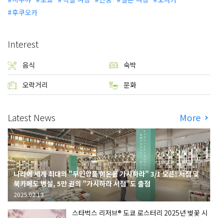
후쿠오카
Interest
음식
숙박
오락거리
문화
Latest News
More
나라에 세계 최대의 "무인양품 이온몰 가시하라" 3/1 오픈! 서점 및
북카페도 병설, 5만 권의 "가시하라 서점"도 출점
2025.02.13
스타벅스 리저브® 도쿄 로스터리 2025년 벚꽃 시