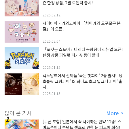
즌 한정 상품, 2월 로맨틱 출시!
2025.02.12
사이타마・가와고에에 「치이카와 모구모구 본
점」이 오픈!
2025.02.04
「포켓몬 스토어」나리타 공항점이 리뉴얼 오픈!
한정 상품 파일럿 피카츄 등이 발매
2025.01.15
맥도날드에서 신제품 '녹는 핫파이' 2종 출시! '생
초콜릿 크림파이' & '화이트 초코 밀크티 파이' 출
시!
2025.01.15
많이 본 기사
More
[쿠폰 포함] 일본에서 꼭 사야하는 안약 12종! 스
마트폰이나 콘택트 렌즈로 인한 눈 피로에 최적!