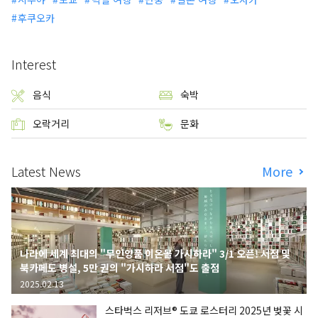
후쿠오카
Interest
음식
숙박
오락거리
문화
Latest News
More
나라에 세계 최대의 "무인양품 이온몰 가시하라" 3/1 오픈! 서점 및
북카페도 병설, 5만 권의 "가시하라 서점"도 출점
2025.02.13
스타벅스 리저브® 도쿄 로스터리 2025년 벚꽃 시