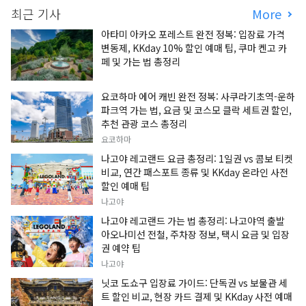
최근 기사
More
아타미 아카오 포레스트 완전 정복: 입장료 가격
변동제, KKday 10% 할인 예매 팁, 쿠마 켄고 카
페 및 가는 법 총정리
요코하마 에어 캐빈 완전 정복: 사쿠라기초역-운하
파크역 가는 법, 요금 및 코스모 클락 세트권 할인,
추천 관광 코스 총정리
요코하마
나고야 레고랜드 요금 총정리: 1일권 vs 콤보 티켓
비교, 연간 패스포트 종류 및 KKday 온라인 사전
할인 예매 팁
나고야
나고야 레고랜드 가는 법 총정리: 나고야역 출발
아오나미선 전철, 주차장 정보, 택시 요금 및 입장
권 예약 팁
나고야
닛코 도쇼구 입장료 가이드: 단독권 vs 보물관 세
트 할인 비교, 현장 카드 결제 및 KKday 사전 예매