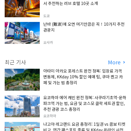
서 추천하는 러브 호텔 10곳 소개
도쿄
난바 (難波)에 오면 여기만큼은 꼭！10가지 추천
관광지
오사카
최근 기사
More
아타미 아카오 포레스트 완전 정복: 입장료 가격
변동제, KKday 10% 할인 예매 팁, 쿠마 켄고 카
페 및 가는 법 총정리
요코하마 에어 캐빈 완전 정복: 사쿠라기초역-운하
파크역 가는 법, 요금 및 코스모 클락 세트권 할인,
추천 관광 코스 총정리
요코하마
나고야 레고랜드 요금 총정리: 1일권 vs 콤보 티켓
비교, 연간 패스포트 종류 및 KKday 온라인 사전