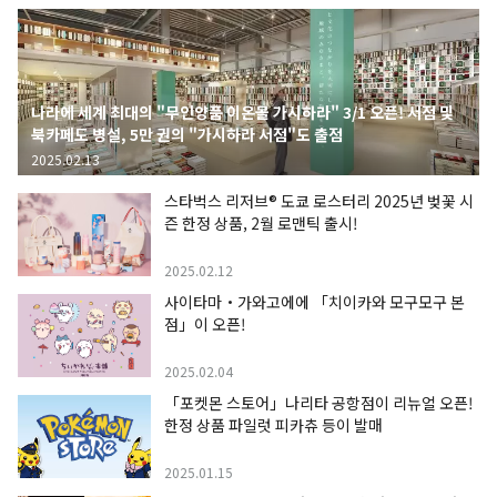
나라에 세계 최대의 "무인양품 이온몰 가시하라" 3/1 오픈! 서점 및
북카페도 병설, 5만 권의 "가시하라 서점"도 출점
2025.02.13
스타벅스 리저브® 도쿄 로스터리 2025년 벚꽃 시
즌 한정 상품, 2월 로맨틱 출시!
2025.02.12
사이타마・가와고에에 「치이카와 모구모구 본
점」이 오픈!
2025.02.04
「포켓몬 스토어」나리타 공항점이 리뉴얼 오픈!
한정 상품 파일럿 피카츄 등이 발매
2025.01.15