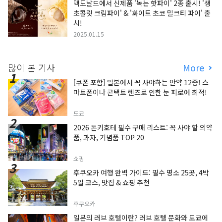
맥도날드에서 신제품 '녹는 핫파이' 2종 출시! '생
초콜릿 크림파이' & '화이트 초코 밀크티 파이' 출
시!
2025.01.15
많이 본 기사
More
[쿠폰 포함] 일본에서 꼭 사야하는 안약 12종! 스
마트폰이나 콘택트 렌즈로 인한 눈 피로에 최적!
도쿄
2026 돈키호테 필수 구매 리스트: 꼭 사야 할 의약
품, 과자, 기념품 TOP 20
쇼핑
후쿠오카 여행 완벽 가이드: 필수 명소 25곳, 4박
5일 코스, 맛집 & 쇼핑 추천
후쿠오카
일본의 러브 호텔이란? 러브 호텔 문화와 도쿄에