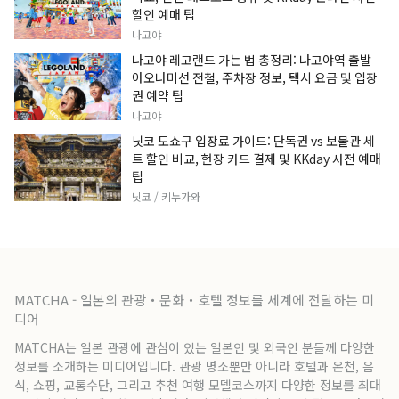
할인 예매 팁
나고야
나고야 레고랜드 가는 법 총정리: 나고야역 출발
아오나미선 전철, 주차장 정보, 택시 요금 및 입장
권 예약 팁
나고야
닛코 도쇼구 입장료 가이드: 단독권 vs 보물관 세
트 할인 비교, 현장 카드 결제 및 KKday 사전 예매
팁
닛코 / 키누가와
MATCHA - 일본의 관광・문화・호텔 정보를 세계에 전달하는 미
디어
MATCHA는 일본 관광에 관심이 있는 일본인 및 외국인 분들께 다양한
정보를 소개하는 미디어입니다. 관광 명소뿐만 아니라 호텔과 온천, 음
식, 쇼핑, 교통수단, 그리고 추천 여행 모델코스까지 다양한 정보를 최대