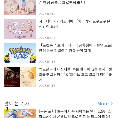
즌 한정 상품, 2월 로맨틱 출시!
2025.02.12
사이타마・가와고에에 「치이카와 모구모구 본
점」이 오픈!
2025.02.04
「포켓몬 스토어」나리타 공항점이 리뉴얼 오픈!
한정 상품 파일럿 피카츄 등이 발매
2025.01.15
맥도날드에서 신제품 '녹는 핫파이' 2종 출시! '생
초콜릿 크림파이' & '화이트 초코 밀크티 파이' 출
시!
2025.01.15
많이 본 기사
More
[쿠폰 포함] 일본에서 꼭 사야하는 안약 12종! 스
마트폰이나 콘택트 렌즈로 인한 눈 피로에 최적!