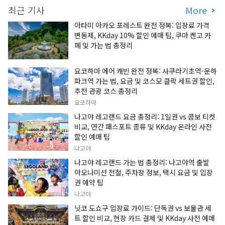
최근 기사
More
아타미 아카오 포레스트 완전 정복: 입장료 가격
변동제, KKday 10% 할인 예매 팁, 쿠마 켄고 카
페 및 가는 법 총정리
요코하마 에어 캐빈 완전 정복: 사쿠라기초역-운하
파크역 가는 법, 요금 및 코스모 클락 세트권 할인,
추천 관광 코스 총정리
요코하마
나고야 레고랜드 요금 총정리: 1일권 vs 콤보 티켓
비교, 연간 패스포트 종류 및 KKday 온라인 사전
할인 예매 팁
나고야
나고야 레고랜드 가는 법 총정리: 나고야역 출발
아오나미선 전철, 주차장 정보, 택시 요금 및 입장
권 예약 팁
나고야
닛코 도쇼구 입장료 가이드: 단독권 vs 보물관 세
트 할인 비교, 현장 카드 결제 및 KKday 사전 예매