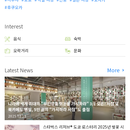
후쿠오카
Interest
음식
숙박
오락거리
문화
Latest News
More
나라에 세계 최대의 "무인양품 이온몰 가시하라" 3/1 오픈! 서점 및
북카페도 병설, 5만 권의 "가시하라 서점"도 출점
2025.02.13
스타벅스 리저브® 도쿄 로스터리 2025년 벚꽃 시