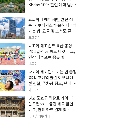
KKday 10% 할인 예매 팁, 쿠
마 켄고 카페 및 가는 법 총정
리
요코하마 에어 캐빈 완전 정
복: 사쿠라기초역-운하파크역
가는 법, 요금 및 코스모 클락
세트권 할인, 추천 관광 코스
요코하마
총정리
나고야 레고랜드 요금 총정
리: 1일권 vs 콤보 티켓 비교,
연간 패스포트 종류 및
KKday 온라인 사전 할인 예
나고야
매 팁
나고야 레고랜드 가는 법 총정
리: 나고야역 출발 아오나미
선 전철, 주차장 정보, 택시 요
금 및 입장권 예약 팁
나고야
닛코 도쇼구 입장료 가이드:
단독권 vs 보물관 세트 할인
비교, 현장 카드 결제 및
KKday 사전 예매 팁
닛코 / 키누가와