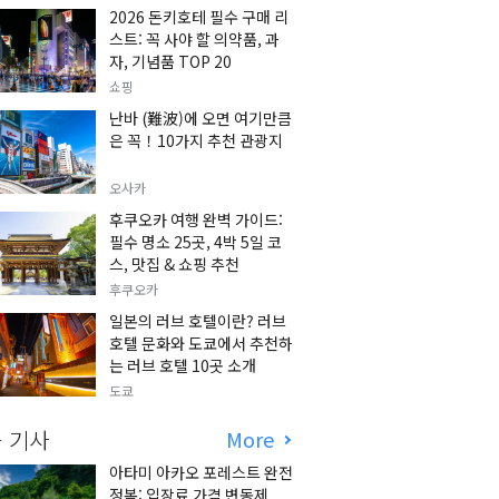
2026 돈키호테 필수 구매 리
스트: 꼭 사야 할 의약품, 과
자, 기념품 TOP 20
쇼핑
난바 (難波)에 오면 여기만큼
은 꼭！10가지 추천 관광지
오사카
후쿠오카 여행 완벽 가이드:
필수 명소 25곳, 4박 5일 코
스, 맛집 & 쇼핑 추천
후쿠오카
일본의 러브 호텔이란? 러브
호텔 문화와 도쿄에서 추천하
는 러브 호텔 10곳 소개
도쿄
 기사
More
아타미 아카오 포레스트 완전
정복: 입장료 가격 변동제,