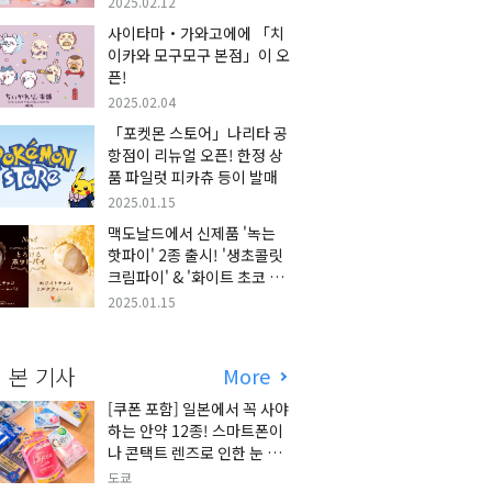
2025.02.12
사이타마・가와고에에 「치
이카와 모구모구 본점」이 오
픈!
2025.02.04
「포켓몬 스토어」나리타 공
항점이 리뉴얼 오픈! 한정 상
품 파일럿 피카츄 등이 발매
2025.01.15
맥도날드에서 신제품 '녹는
핫파이' 2종 출시! '생초콜릿
크림파이' & '화이트 초코 밀
크티 파이' 출시!
2025.01.15
 본 기사
More
[쿠폰 포함] 일본에서 꼭 사야
하는 안약 12종! 스마트폰이
나 콘택트 렌즈로 인한 눈 피
로에 최적!
도쿄