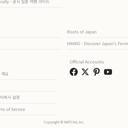
ocally - 공식 일본 여행 가이드
Roots of Japan
HAKKO - Discover Japan’s Ferm
Official Accounts
 개요
이버시 설정
ms of Service
Copyright © MATCHA, Inc.