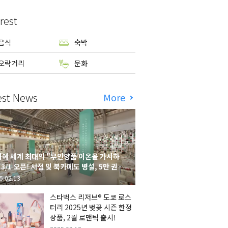
rest
음식
숙박
오락거리
문화
est News
More
에 세계 최대의 "무인양품 이온몰 가시하
 3/1 오픈! 서점 및 북카페도 병설, 5만 권의
시하라 서점"도 출점
5.02.13
스타벅스 리저브® 도쿄 로스
터리 2025년 벚꽃 시즌 한정
상품, 2월 로맨틱 출시!