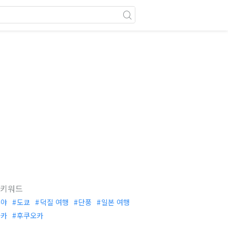
 키워드
부야
도쿄
덕질 여행
단풍
일본 여행
사카
후쿠오카