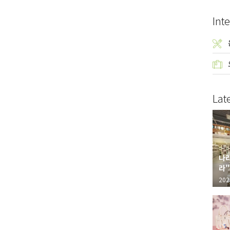
Inte
Lat
나라
라"
"가
202