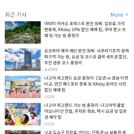
최근 기사
More
아타미 아카오 포레스트 완전 정복: 입장료 가격
변동제, KKday 10% 할인 예매 팁, 쿠마 켄고 카
페 및 가는 법 총정리
요코하마 에어 캐빈 완전 정복: 사쿠라기초역-운하
파크역 가는 법, 요금 및 코스모 클락 세트권 할인,
추천 관광 코스 총정리
요코하마
나고야 레고랜드 요금 총정리: 1일권 vs 콤보 티켓
비교, 연간 패스포트 종류 및 KKday 온라인 사전
할인 예매 팁
나고야
나고야 레고랜드 가는 법 총정리: 나고야역 출발
아오나미선 전철, 주차장 정보, 택시 요금 및 입장
권 예약 팁
나고야
닛코 도쇼구 입장료 가이드: 단독권 vs 보물관 세