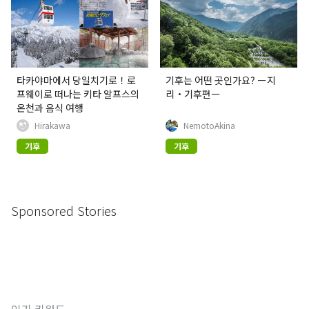
타카야마에서 당일치기로！로
기후는 어떤 곳인가요? ー지
프웨이로 떠나는 키타 알프스의
리・기후편ー
온천과 음식 여행
Hirakawa
NemotoAkina
기후
기후
Sponsored Stories
인기 키워드