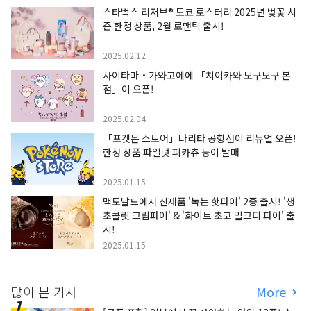
스타벅스 리저브® 도쿄 로스터리 2025년 벚꽃 시
즌 한정 상품, 2월 로맨틱 출시!
2025.02.12
사이타마・가와고에에 「치이카와 모구모구 본
점」이 오픈!
2025.02.04
「포켓몬 스토어」나리타 공항점이 리뉴얼 오픈!
한정 상품 파일럿 피카츄 등이 발매
2025.01.15
맥도날드에서 신제품 '녹는 핫파이' 2종 출시! '생
초콜릿 크림파이' & '화이트 초코 밀크티 파이' 출
시!
2025.01.15
많이 본 기사
More