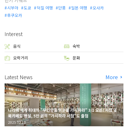
시부야
도쿄
덕질 여행
단풍
일본 여행
오사카
후쿠오카
Interest
음식
숙박
오락거리
문화
Latest News
More
나라에 세계 최대의 "무인양품 이온몰 가시하라" 3/1 오픈! 서점 및
북카페도 병설, 5만 권의 "가시하라 서점"도 출점
2025.02.13