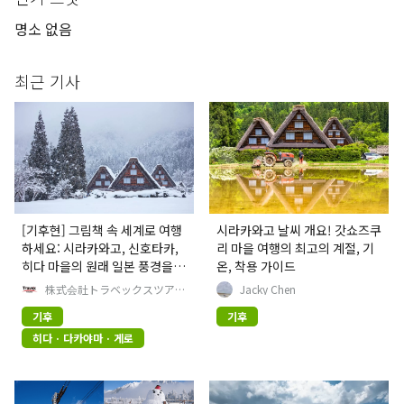
명소 없음
최근 기사
[기후현] 그림책 속 세계로 여행
시라카와고 날씨 개요! 갓쇼즈쿠
하세요: 시라카와고, 신호타카,
리 마을 여행의 최고의 계절, 기
히다 마을의 원래 일본 풍경을
온, 착용 가이드
만나보세요
株式会社トラベックスツアー
Jacky Chen
ズ
기후
기후
히다 · 다카야마 · 게로