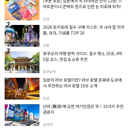
[쿠폰 포함] 일본에서 꼭 사야하는 안약 12종! 스
마트폰이나 콘택트 렌즈로 인한 눈 피로에 최적!
도쿄
2026 돈키호테 필수 구매 리스트: 꼭 사야 할 의약
품, 과자, 기념품 TOP 20
쇼핑
후쿠오카 여행 완벽 가이드: 필수 명소 25곳, 4박
5일 코스, 맛집 & 쇼핑 추천
후쿠오카
일본의 러브 호텔이란? 러브 호텔 문화와 도쿄에
서 추천하는 러브 호텔 10곳 소개
도쿄
난바 (難波)에 오면 여기만큼은 꼭！10가지 추천
관광지
오사카