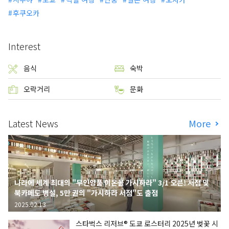
후쿠오카
Interest
음식
숙박
오락거리
문화
Latest News
More
나라에 세계 최대의 "무인양품 이온몰 가시하라" 3/1 오픈! 서점 및
북카페도 병설, 5만 권의 "가시하라 서점"도 출점
2025.02.13
스타벅스 리저브® 도쿄 로스터리 2025년 벚꽃 시