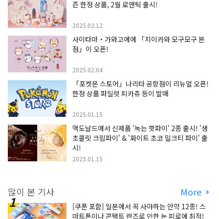
즌 한정 상품, 2월 로맨틱 출시!
2025.02.12
사이타마・가와고에에 「치이카와 모구모구 본
점」이 오픈!
2025.02.04
「포켓몬 스토어」나리타 공항점이 리뉴얼 오픈!
한정 상품 파일럿 피카츄 등이 발매
2025.01.15
맥도날드에서 신제품 '녹는 핫파이' 2종 출시! '생
초콜릿 크림파이' & '화이트 초코 밀크티 파이' 출
시!
2025.01.15
많이 본 기사
More
[쿠폰 포함] 일본에서 꼭 사야하는 안약 12종! 스
마트폰이나 콘택트 렌즈로 인한 눈 피로에 최적!