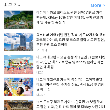
최근 기사
More
아타미 아카오 포레스트 완전 정복: 입장료 가격
변동제, KKday 10% 할인 예매 팁, 쿠마 켄고 카
페 및 가는 법 총정리
요코하마 에어 캐빈 완전 정복: 사쿠라기초역-운하
파크역 가는 법, 요금 및 코스모 클락 세트권 할인,
추천 관광 코스 총정리
요코하마
나고야 레고랜드 요금 총정리: 1일권 vs 콤보 티켓
비교, 연간 패스포트 종류 및 KKday 온라인 사전
할인 예매 팁
나고야
나고야 레고랜드 가는 법 총정리: 나고야역 출발
아오나미선 전철, 주차장 정보, 택시 요금 및 입장
권 예약 팁
나고야
닛코 도쇼구 입장료 가이드: 단독권 vs 보물관 세
트 할인 비교, 현장 카드 결제 및 KKday 사전 예매