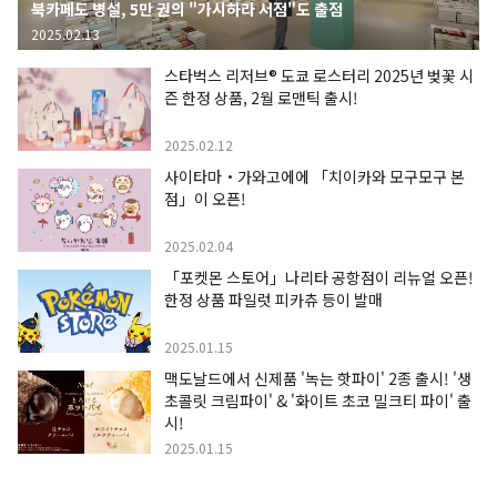
북카페도 병설, 5만 권의 "가시하라 서점"도 출점
2025.02.13
스타벅스 리저브® 도쿄 로스터리 2025년 벚꽃 시
즌 한정 상품, 2월 로맨틱 출시!
2025.02.12
사이타마・가와고에에 「치이카와 모구모구 본
점」이 오픈!
2025.02.04
「포켓몬 스토어」나리타 공항점이 리뉴얼 오픈!
한정 상품 파일럿 피카츄 등이 발매
2025.01.15
맥도날드에서 신제품 '녹는 핫파이' 2종 출시! '생
초콜릿 크림파이' & '화이트 초코 밀크티 파이' 출
시!
2025.01.15