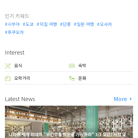
인기 키워드
시부야
도쿄
덕질 여행
단풍
일본 여행
오사카
후쿠오카
Interest
음식
숙박
오락거리
문화
Latest News
More
나라에 세계 최대의 "무인양품 이온몰 가시하라" 3/1 오픈! 서점 및