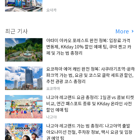
오사카
최근 기사
More
아타미 아카오 포레스트 완전 정복: 입장료 가격
변동제, KKday 10% 할인 예매 팁, 쿠마 켄고 카
페 및 가는 법 총정리
요코하마 에어 캐빈 완전 정복: 사쿠라기초역-운하
파크역 가는 법, 요금 및 코스모 클락 세트권 할인,
추천 관광 코스 총정리
요코하마
나고야 레고랜드 요금 총정리: 1일권 vs 콤보 티켓
비교, 연간 패스포트 종류 및 KKday 온라인 사전
할인 예매 팁
나고야
나고야 레고랜드 가는 법 총정리: 나고야역 출발
아오나미선 전철, 주차장 정보, 택시 요금 및 입장
권 예약 팁