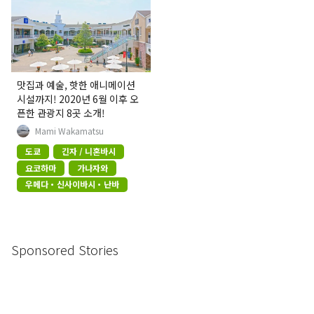
맛집과 예술, 핫한 애니메이션
시설까지! 2020년 6월 이후 오
픈한 관광지 8곳 소개!
Mami Wakamatsu
도쿄
긴자 / 니혼바시
요코하마
가나자와
우메다・신사이바시・난바
Sponsored Stories