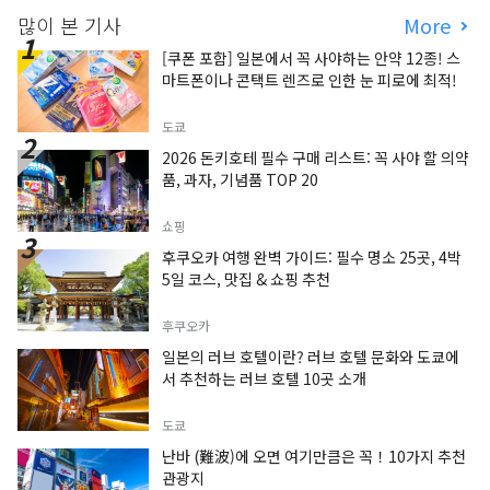
많이 본 기사
More
[쿠폰 포함] 일본에서 꼭 사야하는 안약 12종! 스
마트폰이나 콘택트 렌즈로 인한 눈 피로에 최적!
도쿄
2026 돈키호테 필수 구매 리스트: 꼭 사야 할 의약
품, 과자, 기념품 TOP 20
쇼핑
후쿠오카 여행 완벽 가이드: 필수 명소 25곳, 4박
5일 코스, 맛집 & 쇼핑 추천
후쿠오카
일본의 러브 호텔이란? 러브 호텔 문화와 도쿄에
서 추천하는 러브 호텔 10곳 소개
도쿄
난바 (難波)에 오면 여기만큼은 꼭！10가지 추천
관광지