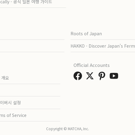
ocally - 공식 일본 여행 가이드
Roots of Japan
HAKKO - Discover Japan’s Ferm
Official Accounts
 개요
이버시 설정
ms of Service
Copyright © MATCHA, Inc.