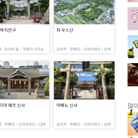
 하치만구
차 우스산
카
도미타 숲・가와치 나가노
오사카
우메다・신사이바시・난바
많이
미야 에쓰 신사
아베노 신사
카
우메다・신사이바시・난바
오사카
우메다・신사이바시・난바