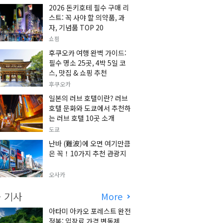
2026 돈키호테 필수 구매 리
스트: 꼭 사야 할 의약품, 과
자, 기념품 TOP 20
쇼핑
후쿠오카 여행 완벽 가이드:
필수 명소 25곳, 4박 5일 코
스, 맛집 & 쇼핑 추천
후쿠오카
일본의 러브 호텔이란? 러브
호텔 문화와 도쿄에서 추천하
는 러브 호텔 10곳 소개
도쿄
난바 (難波)에 오면 여기만큼
은 꼭！10가지 추천 관광지
오사카
 기사
More
아타미 아카오 포레스트 완전
정복: 입장료 가격 변동제,