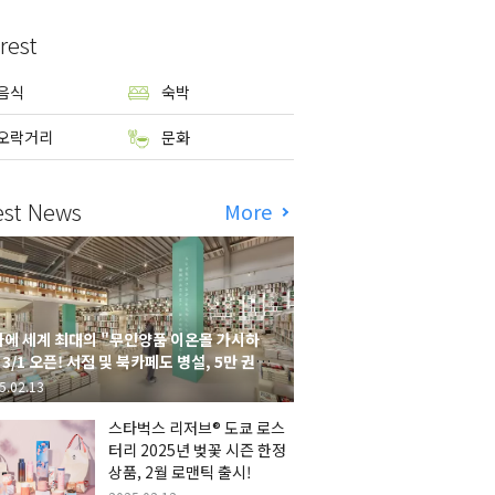
rest
음식
숙박
오락거리
문화
est News
More
에 세계 최대의 "무인양품 이온몰 가시하
 3/1 오픈! 서점 및 북카페도 병설, 5만 권의
시하라 서점"도 출점
5.02.13
스타벅스 리저브® 도쿄 로스
터리 2025년 벚꽃 시즌 한정
상품, 2월 로맨틱 출시!