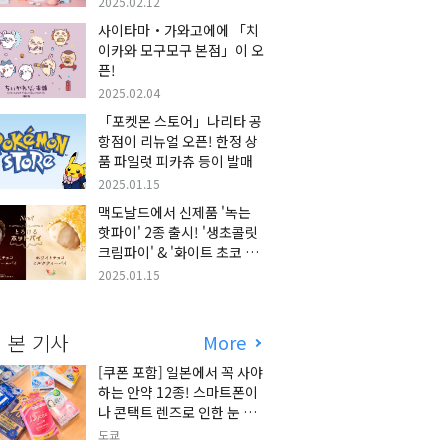
2025.02.12
사이타마・가와고에에 「치
이카와 모구모구 본점」이 오
픈!
2025.02.04
「포켓몬 스토어」나리타 공
항점이 리뉴얼 오픈! 한정 상
품 파일럿 피카츄 등이 발매
2025.01.15
맥도날드에서 신제품 '녹는
핫파이' 2종 출시! '생초콜릿
크림파이' & '화이트 초코 밀
크티 파이' 출시!
2025.01.15
 본 기사
More
[쿠폰 포함] 일본에서 꼭 사야
하는 안약 12종! 스마트폰이
나 콘택트 렌즈로 인한 눈 피
로에 최적!
도쿄