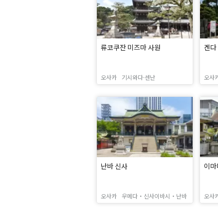
류코쿠잔 미즈마 사원
겐다
오사카
기시와다·센난
오사
난바 신사
이마
오사카
우메다・신사이바시・난바
오사