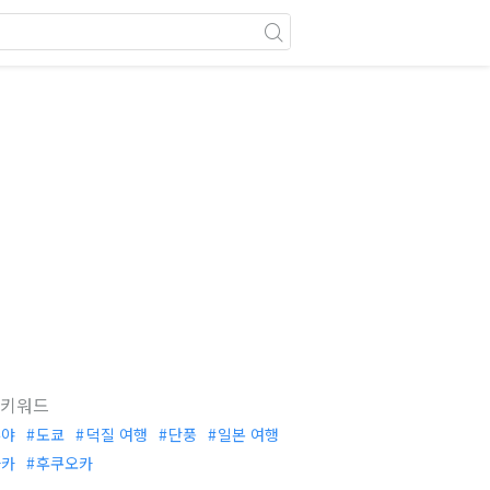
 키워드
부야
도쿄
덕질 여행
단풍
일본 여행
사카
후쿠오카