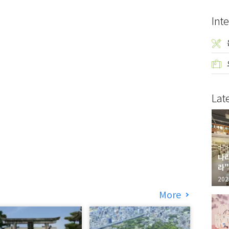
Inte
Lat
나라
라"
"가
202
More