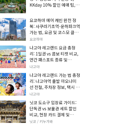
KKday 10% 할인 예매 팁, 쿠
마 켄고 카페 및 가는 법 총정
리
요코하마 에어 캐빈 완전 정
복: 사쿠라기초역-운하파크역
가는 법, 요금 및 코스모 클락
세트권 할인, 추천 관광 코스
요코하마
총정리
나고야 레고랜드 요금 총정
리: 1일권 vs 콤보 티켓 비교,
연간 패스포트 종류 및
KKday 온라인 사전 할인 예
나고야
매 팁
나고야 레고랜드 가는 법 총정
리: 나고야역 출발 아오나미
선 전철, 주차장 정보, 택시 요
금 및 입장권 예약 팁
나고야
닛코 도쇼구 입장료 가이드:
단독권 vs 보물관 세트 할인
비교, 현장 카드 결제 및
KKday 사전 예매 팁
닛코 / 키누가와