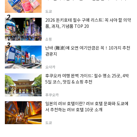
도쿄
2026 돈키호테 필수 구매 리스트: 꼭 사야 할 의약
품, 과자, 기념품 TOP 20
쇼핑
난바 (難波)에 오면 여기만큼은 꼭！10가지 추천
관광지
오사카
후쿠오카 여행 완벽 가이드: 필수 명소 25곳, 4박
5일 코스, 맛집 & 쇼핑 추천
후쿠오카
일본의 러브 호텔이란? 러브 호텔 문화와 도쿄에
서 추천하는 러브 호텔 10곳 소개
도쿄