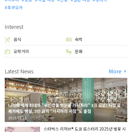
후쿠오카
Interest
음식
숙박
오락거리
문화
Latest News
More
나라에 세계 최대의 "무인양품 이온몰 가시하라" 3/1 오픈! 서점 및
북카페도 병설, 5만 권의 "가시하라 서점"도 출점
2025.02.13
스타벅스 리저브® 도쿄 로스터리 2025년 벚꽃 시