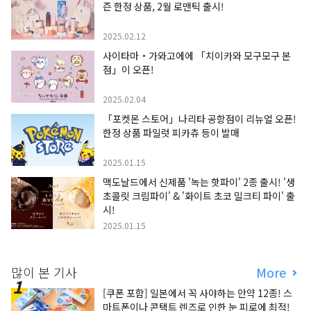
즌 한정 상품, 2월 로맨틱 출시!
2025.02.12
사이타마・가와고에에 「치이카와 모구모구 본
점」이 오픈!
2025.02.04
「포켓몬 스토어」나리타 공항점이 리뉴얼 오픈!
한정 상품 파일럿 피카츄 등이 발매
2025.01.15
맥도날드에서 신제품 '녹는 핫파이' 2종 출시! '생
초콜릿 크림파이' & '화이트 초코 밀크티 파이' 출
시!
2025.01.15
많이 본 기사
More
[쿠폰 포함] 일본에서 꼭 사야하는 안약 12종! 스
마트폰이나 콘택트 렌즈로 인한 눈 피로에 최적!