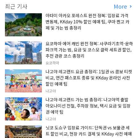
최근 기사
More
아타미 아카오 포레스트 완전 정복: 입장료 가격
변동제, KKday 10% 할인 예매 팁, 쿠마 켄고 카
페 및 가는 법 총정리
요코하마 에어 캐빈 완전 정복: 사쿠라기초역-운하
파크역 가는 법, 요금 및 코스모 클락 세트권 할인,
추천 관광 코스 총정리
요코하마
나고야 레고랜드 요금 총정리: 1일권 vs 콤보 티켓
비교, 연간 패스포트 종류 및 KKday 온라인 사전
할인 예매 팁
나고야
나고야 레고랜드 가는 법 총정리: 나고야역 출발
아오나미선 전철, 주차장 정보, 택시 요금 및 입장
권 예약 팁
나고야
닛코 도쇼구 입장료 가이드: 단독권 vs 보물관 세
트 할인 비교, 현장 카드 결제 및 KKday 사전 예매