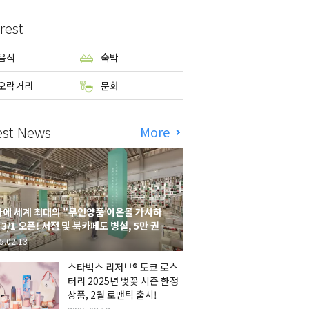
rest
음식
숙박
오락거리
문화
est News
More
에 세계 최대의 "무인양품 이온몰 가시하
 3/1 오픈! 서점 및 북카페도 병설, 5만 권의
시하라 서점"도 출점
5.02.13
스타벅스 리저브® 도쿄 로스
터리 2025년 벚꽃 시즌 한정
상품, 2월 로맨틱 출시!