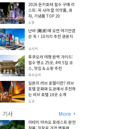
2026 돈키호테 필수 구매 리
스트: 꼭 사야 할 의약품, 과
자, 기념품 TOP 20
쇼핑
난바 (難波)에 오면 여기만큼
은 꼭！10가지 추천 관광지
오사카
후쿠오카 여행 완벽 가이드:
필수 명소 25곳, 4박 5일 코
스, 맛집 & 쇼핑 추천
후쿠오카
일본의 러브 호텔이란? 러브
호텔 문화와 도쿄에서 추천하
는 러브 호텔 10곳 소개
도쿄
 기사
More
아타미 아카오 포레스트 완전
정복: 입장료 가격 변동제,