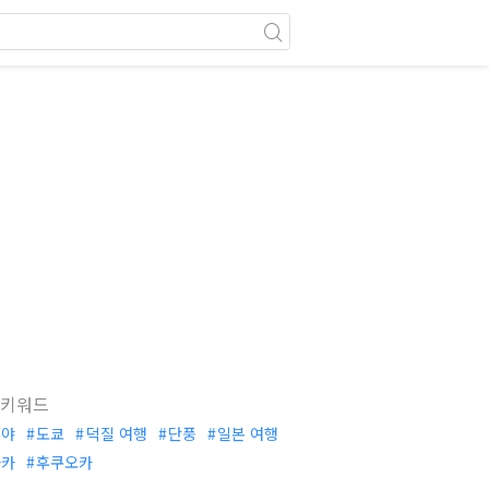
 키워드
부야
도쿄
덕질 여행
단풍
일본 여행
사카
후쿠오카