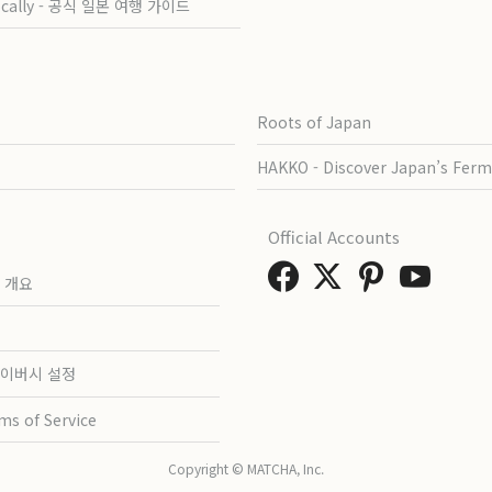
ocally - 공식 일본 여행 가이드
Roots of Japan
HAKKO - Discover Japan’s Ferm
Official Accounts
 개요
이버시 설정
ms of Service
Copyright © MATCHA, Inc.