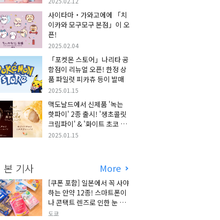
2025.02.12
사이타마・가와고에에 「치
이카와 모구모구 본점」이 오
픈!
2025.02.04
「포켓몬 스토어」나리타 공
항점이 리뉴얼 오픈! 한정 상
품 파일럿 피카츄 등이 발매
2025.01.15
맥도날드에서 신제품 '녹는
핫파이' 2종 출시! '생초콜릿
크림파이' & '화이트 초코 밀
크티 파이' 출시!
2025.01.15
 본 기사
More
[쿠폰 포함] 일본에서 꼭 사야
하는 안약 12종! 스마트폰이
나 콘택트 렌즈로 인한 눈 피
로에 최적!
도쿄