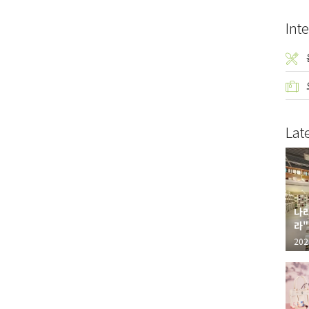
Inte
Lat
나라
라"
"가
202