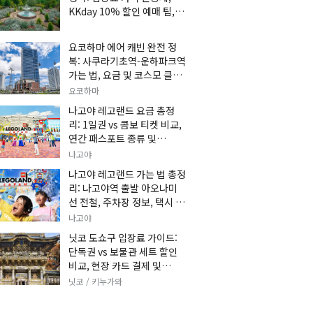
KKday 10% 할인 예매 팁, 쿠
마 켄고 카페 및 가는 법 총정
리
요코하마 에어 캐빈 완전 정
복: 사쿠라기초역-운하파크역
가는 법, 요금 및 코스모 클락
세트권 할인, 추천 관광 코스
요코하마
총정리
나고야 레고랜드 요금 총정
리: 1일권 vs 콤보 티켓 비교,
연간 패스포트 종류 및
KKday 온라인 사전 할인 예
나고야
매 팁
나고야 레고랜드 가는 법 총정
리: 나고야역 출발 아오나미
선 전철, 주차장 정보, 택시 요
금 및 입장권 예약 팁
나고야
닛코 도쇼구 입장료 가이드:
단독권 vs 보물관 세트 할인
비교, 현장 카드 결제 및
KKday 사전 예매 팁
닛코 / 키누가와