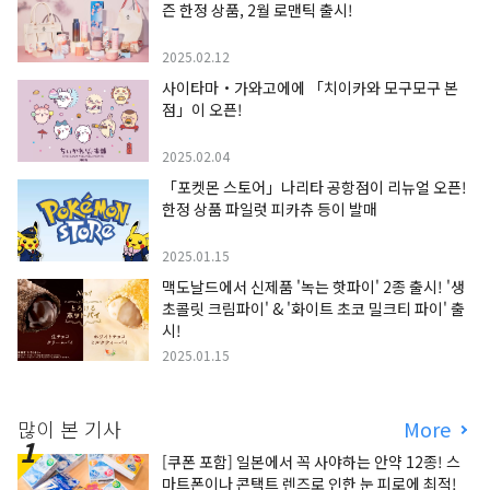
즌 한정 상품, 2월 로맨틱 출시!
2025.02.12
사이타마・가와고에에 「치이카와 모구모구 본
점」이 오픈!
2025.02.04
「포켓몬 스토어」나리타 공항점이 리뉴얼 오픈!
한정 상품 파일럿 피카츄 등이 발매
2025.01.15
맥도날드에서 신제품 '녹는 핫파이' 2종 출시! '생
초콜릿 크림파이' & '화이트 초코 밀크티 파이' 출
시!
2025.01.15
많이 본 기사
More
[쿠폰 포함] 일본에서 꼭 사야하는 안약 12종! 스
마트폰이나 콘택트 렌즈로 인한 눈 피로에 최적!