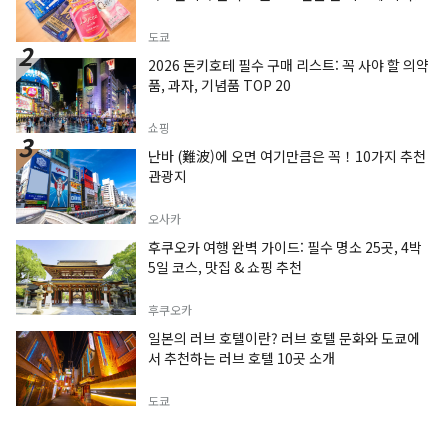
도쿄
2026 돈키호테 필수 구매 리스트: 꼭 사야 할 의약
품, 과자, 기념품 TOP 20
쇼핑
난바 (難波)에 오면 여기만큼은 꼭！10가지 추천
관광지
오사카
후쿠오카 여행 완벽 가이드: 필수 명소 25곳, 4박
5일 코스, 맛집 & 쇼핑 추천
후쿠오카
일본의 러브 호텔이란? 러브 호텔 문화와 도쿄에
서 추천하는 러브 호텔 10곳 소개
도쿄