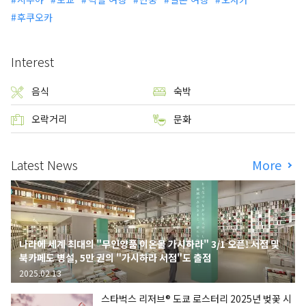
후쿠오카
Interest
음식
숙박
오락거리
문화
Latest News
More
나라에 세계 최대의 "무인양품 이온몰 가시하라" 3/1 오픈! 서점 및
북카페도 병설, 5만 권의 "가시하라 서점"도 출점
2025.02.13
스타벅스 리저브® 도쿄 로스터리 2025년 벚꽃 시