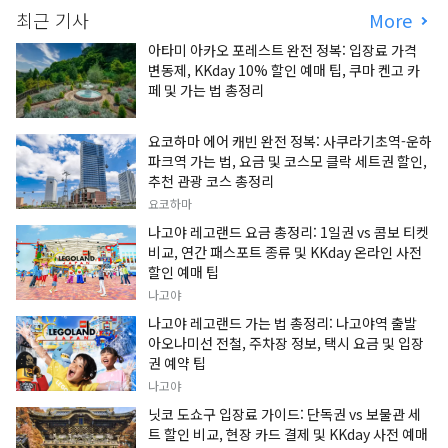
최근 기사
More
아타미 아카오 포레스트 완전 정복: 입장료 가격
변동제, KKday 10% 할인 예매 팁, 쿠마 켄고 카
페 및 가는 법 총정리
요코하마 에어 캐빈 완전 정복: 사쿠라기초역-운하
파크역 가는 법, 요금 및 코스모 클락 세트권 할인,
추천 관광 코스 총정리
요코하마
나고야 레고랜드 요금 총정리: 1일권 vs 콤보 티켓
비교, 연간 패스포트 종류 및 KKday 온라인 사전
할인 예매 팁
나고야
나고야 레고랜드 가는 법 총정리: 나고야역 출발
아오나미선 전철, 주차장 정보, 택시 요금 및 입장
권 예약 팁
나고야
닛코 도쇼구 입장료 가이드: 단독권 vs 보물관 세
트 할인 비교, 현장 카드 결제 및 KKday 사전 예매