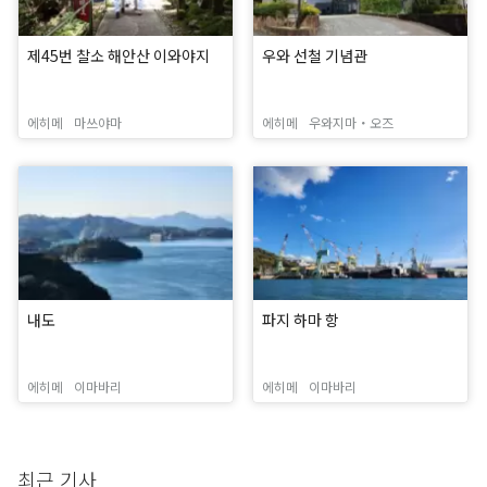
제45번 찰소 해안산 이와야지
우와 선철 기념관
에히메
마쓰야마
에히메
우와지마・오즈
내도
파지 하마 항
에히메
이마바리
에히메
이마바리
최근 기사