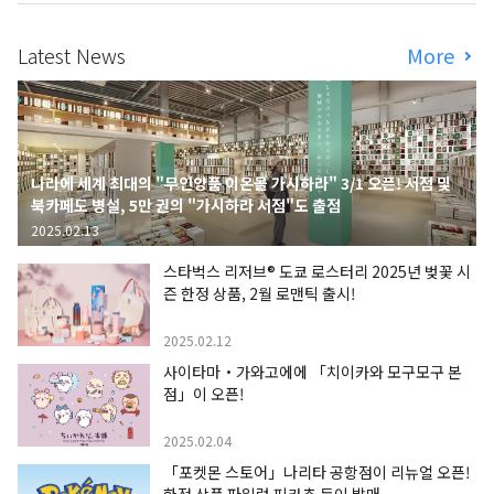
Latest News
More
나라에 세계 최대의 "무인양품 이온몰 가시하라" 3/1 오픈! 서점 및
북카페도 병설, 5만 권의 "가시하라 서점"도 출점
2025.02.13
스타벅스 리저브® 도쿄 로스터리 2025년 벚꽃 시
즌 한정 상품, 2월 로맨틱 출시!
2025.02.12
사이타마・가와고에에 「치이카와 모구모구 본
점」이 오픈!
2025.02.04
「포켓몬 스토어」나리타 공항점이 리뉴얼 오픈!