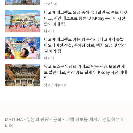
요코하마
나고야 레고랜드 요금 총정리: 1일권 vs 콤보 티켓
비교, 연간 패스포트 종류 및 KKday 온라인 사전
할인 예매 팁
나고야
나고야 레고랜드 가는 법 총정리: 나고야역 출발
아오나미선 전철, 주차장 정보, 택시 요금 및 입장
권 예약 팁
나고야
닛코 도쇼구 입장료 가이드: 단독권 vs 보물관 세
트 할인 비교, 현장 카드 결제 및 KKday 사전 예매
팁
닛코 / 키누가와
MATCHA - 일본의 관광・문화・호텔 정보를 세계에 전달하는 미
디어