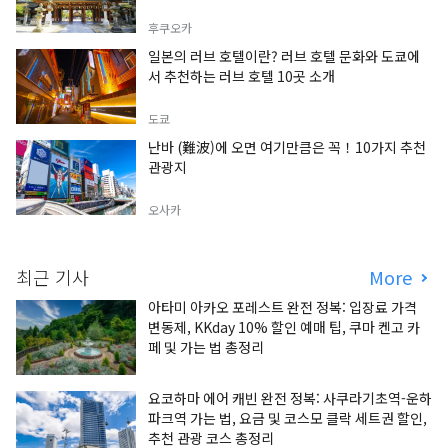
후쿠오카
일본의 러브 호텔이란? 러브 호텔 문화와 도쿄에
서 추천하는 러브 호텔 10곳 소개
도쿄
난바 (難波)에 오면 여기만큼은 꼭！10가지 추천
관광지
오사카
최근 기사
More
아타미 아카오 포레스트 완전 정복: 입장료 가격
변동제, KKday 10% 할인 예매 팁, 쿠마 켄고 카
페 및 가는 법 총정리
요코하마 에어 캐빈 완전 정복: 사쿠라기초역-운하
파크역 가는 법, 요금 및 코스모 클락 세트권 할인,
추천 관광 코스 총정리