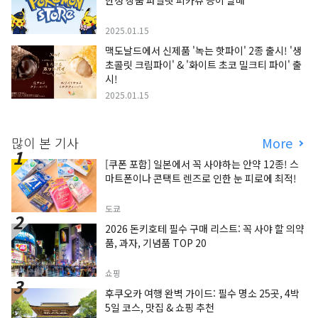
한정 상품 파일럿 피카츄 등이 발매
2025.01.15
맥도날드에서 신제품 '녹는 핫파이' 2종 출시! '생
초콜릿 크림파이' & '화이트 초코 밀크티 파이' 출
시!
2025.01.15
많이 본 기사
More
[쿠폰 포함] 일본에서 꼭 사야하는 안약 12종! 스
마트폰이나 콘택트 렌즈로 인한 눈 피로에 최적!
도쿄
2026 돈키호테 필수 구매 리스트: 꼭 사야 할 의약
품, 과자, 기념품 TOP 20
쇼핑
후쿠오카 여행 완벽 가이드: 필수 명소 25곳, 4박
5일 코스, 맛집 & 쇼핑 추천