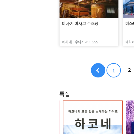
마사키 마사코 주조장
마쓰
에히메
우와지마・오즈
에히
2
1
특집