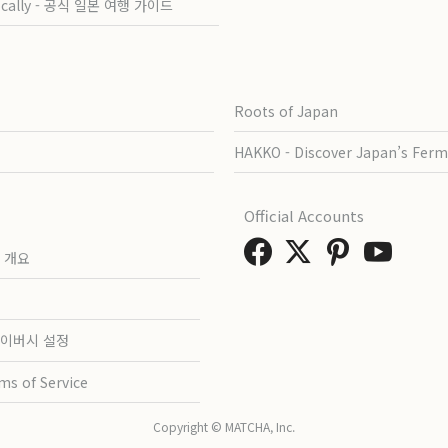
ocally - 공식 일본 여행 가이드
Roots of Japan
HAKKO - Discover Japan’s Ferm
Official Accounts
 개요
이버시 설정
ms of Service
Copyright © MATCHA, Inc.