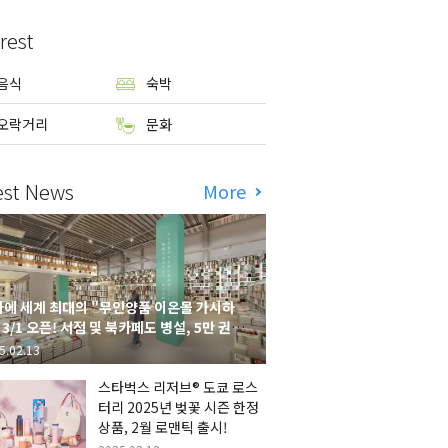
rest
음식
숙박
오락거리
문화
est News
More
에 세계 최대의 "무인양품 이온몰 가시하
 3/1 오픈! 서점 및 북카페도 병설, 5만 권의
시하라 서점"도 출점
5.02.13
스타벅스 리저브® 도쿄 로스
터리 2025년 벚꽃 시즌 한정
상품, 2월 로맨틱 출시!