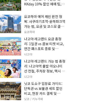
KKday 10% 할인 예매 팁, 쿠
마 켄고 카페 및 가는 법 총정
리
요코하마 에어 캐빈 완전 정
복: 사쿠라기초역-운하파크역
가는 법, 요금 및 코스모 클락
세트권 할인, 추천 관광 코스
요코하마
총정리
나고야 레고랜드 요금 총정
리: 1일권 vs 콤보 티켓 비교,
연간 패스포트 종류 및
KKday 온라인 사전 할인 예
나고야
매 팁
나고야 레고랜드 가는 법 총정
리: 나고야역 출발 아오나미
선 전철, 주차장 정보, 택시 요
금 및 입장권 예약 팁
나고야
닛코 도쇼구 입장료 가이드:
단독권 vs 보물관 세트 할인
비교, 현장 카드 결제 및
KKday 사전 예매 팁
닛코 / 키누가와