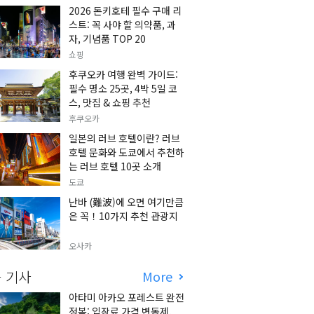
2026 돈키호테 필수 구매 리
스트: 꼭 사야 할 의약품, 과
자, 기념품 TOP 20
쇼핑
후쿠오카 여행 완벽 가이드:
필수 명소 25곳, 4박 5일 코
스, 맛집 & 쇼핑 추천
후쿠오카
일본의 러브 호텔이란? 러브
호텔 문화와 도쿄에서 추천하
는 러브 호텔 10곳 소개
도쿄
난바 (難波)에 오면 여기만큼
은 꼭！10가지 추천 관광지
오사카
 기사
More
아타미 아카오 포레스트 완전
정복: 입장료 가격 변동제,