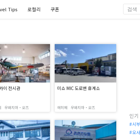
vel Tips
로컬리
쿠폰
카이 전시관
미쇼 MIC 도로변 휴게소
메
우와지마・오즈
에히메
우와지마・오즈
인기
시
오