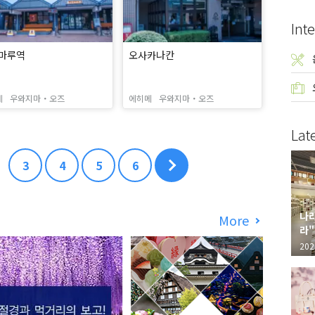
Inte
마루역
오사카나칸
메
우와지마・오즈
에히메
우와지마・오즈
Lat
3
4
5
6
나라
More
라"
"가
202