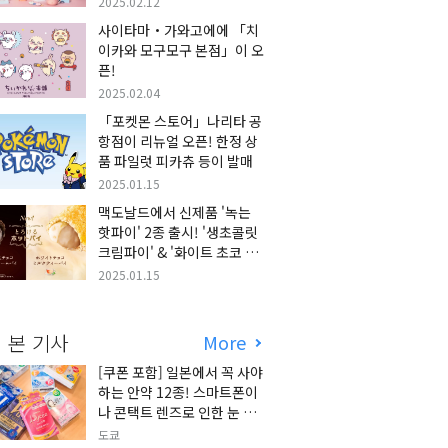
2025.02.12
사이타마・가와고에에 「치
일본의 현관문, 나
사
이카와 모구모구 본점」이 오
리타 공항 특집
픈!
2025.02.04
「포켓몬 스토어」나리타 공
항점이 리뉴얼 오픈! 한정 상
품 파일럿 피카츄 등이 발매
2025.01.15
맥도날드에서 신제품 '녹는
핫파이' 2종 출시! '생초콜릿
크림파이' & '화이트 초코 밀
크티 파이' 출시!
2025.01.15
 본 기사
More
[쿠폰 포함] 일본에서 꼭 사야
하는 안약 12종! 스마트폰이
나 콘택트 렌즈로 인한 눈 피
로에 최적!
도쿄