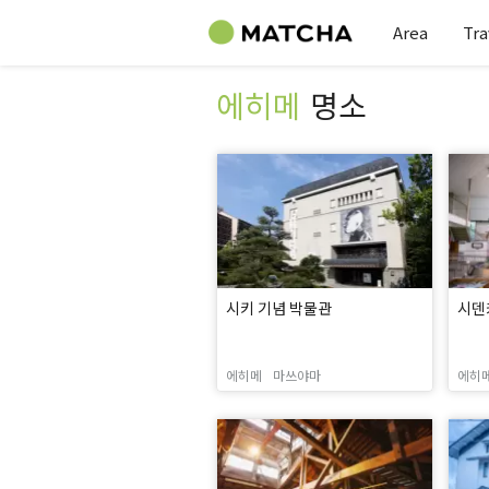
Area
Tra
에히메
명소
시키 기념 박물관
시덴
에히메
마쓰야마
에히