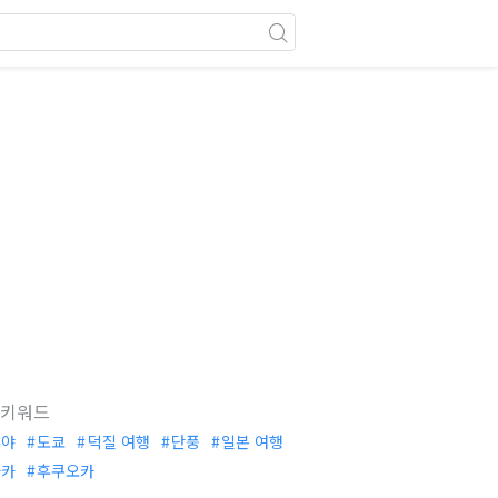
 키워드
부야
도쿄
덕질 여행
단풍
일본 여행
사카
후쿠오카