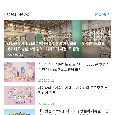
Latest News
More
나라에 세계 최대의 "무인양품 이온몰 가시하라" 3/1 오픈! 서점 및
북카페도 병설, 5만 권의 "가시하라 서점"도 출점
2025.02.13
스타벅스 리저브® 도쿄 로스터리 2025년 벚꽃 시
즌 한정 상품, 2월 로맨틱 출시!
2025.02.12
사이타마・가와고에에 「치이카와 모구모구 본
점」이 오픈!
2025.02.04
「포켓몬 스토어」나리타 공항점이 리뉴얼 오픈!