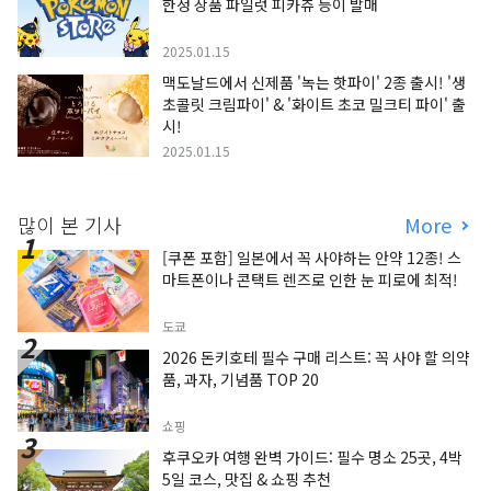
한정 상품 파일럿 피카츄 등이 발매
2025.01.15
맥도날드에서 신제품 '녹는 핫파이' 2종 출시! '생
초콜릿 크림파이' & '화이트 초코 밀크티 파이' 출
시!
2025.01.15
많이 본 기사
More
[쿠폰 포함] 일본에서 꼭 사야하는 안약 12종! 스
마트폰이나 콘택트 렌즈로 인한 눈 피로에 최적!
도쿄
2026 돈키호테 필수 구매 리스트: 꼭 사야 할 의약
품, 과자, 기념품 TOP 20
쇼핑
후쿠오카 여행 완벽 가이드: 필수 명소 25곳, 4박
5일 코스, 맛집 & 쇼핑 추천