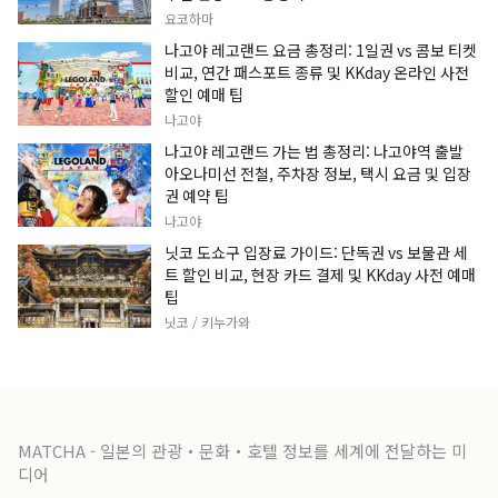
요코하마
나고야 레고랜드 요금 총정리: 1일권 vs 콤보 티켓
비교, 연간 패스포트 종류 및 KKday 온라인 사전
할인 예매 팁
나고야
나고야 레고랜드 가는 법 총정리: 나고야역 출발
아오나미선 전철, 주차장 정보, 택시 요금 및 입장
권 예약 팁
나고야
닛코 도쇼구 입장료 가이드: 단독권 vs 보물관 세
트 할인 비교, 현장 카드 결제 및 KKday 사전 예매
팁
닛코 / 키누가와
MATCHA - 일본의 관광・문화・호텔 정보를 세계에 전달하는 미
디어