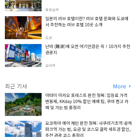
후쿠오카
일본의 러브 호텔이란? 러브 호텔 문화와 도쿄에
서 추천하는 러브 호텔 10곳 소개
도쿄
난바 (難波)에 오면 여기만큼은 꼭！10가지 추천
관광지
오사카
최근 기사
More
아타미 아카오 포레스트 완전 정복: 입장료 가격
변동제, KKday 10% 할인 예매 팁, 쿠마 켄고 카
페 및 가는 법 총정리
요코하마 에어 캐빈 완전 정복: 사쿠라기초역-운하
파크역 가는 법, 요금 및 코스모 클락 세트권 할인,
추천 관광 코스 총정리