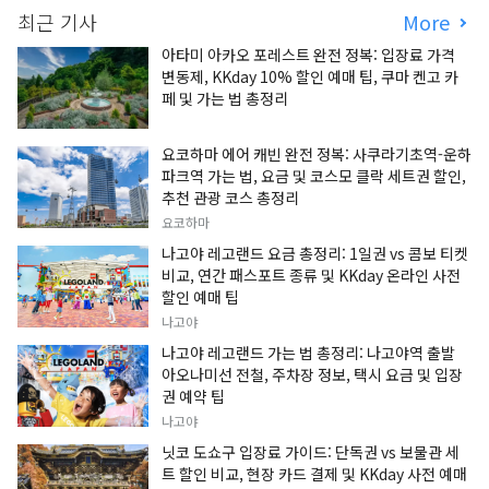
최근 기사
More
아타미 아카오 포레스트 완전 정복: 입장료 가격
변동제, KKday 10% 할인 예매 팁, 쿠마 켄고 카
페 및 가는 법 총정리
요코하마 에어 캐빈 완전 정복: 사쿠라기초역-운하
파크역 가는 법, 요금 및 코스모 클락 세트권 할인,
추천 관광 코스 총정리
요코하마
나고야 레고랜드 요금 총정리: 1일권 vs 콤보 티켓
비교, 연간 패스포트 종류 및 KKday 온라인 사전
할인 예매 팁
나고야
나고야 레고랜드 가는 법 총정리: 나고야역 출발
아오나미선 전철, 주차장 정보, 택시 요금 및 입장
권 예약 팁
나고야
닛코 도쇼구 입장료 가이드: 단독권 vs 보물관 세
트 할인 비교, 현장 카드 결제 및 KKday 사전 예매