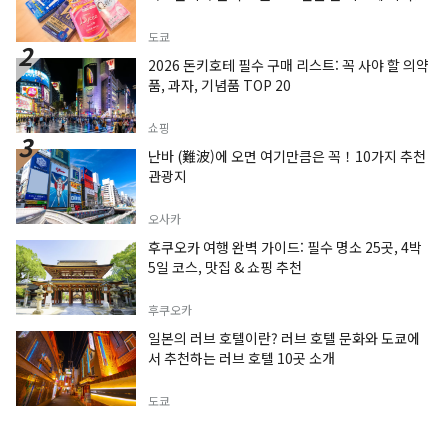
도쿄
2026 돈키호테 필수 구매 리스트: 꼭 사야 할 의약
품, 과자, 기념품 TOP 20
쇼핑
난바 (難波)에 오면 여기만큼은 꼭！10가지 추천
관광지
오사카
후쿠오카 여행 완벽 가이드: 필수 명소 25곳, 4박
5일 코스, 맛집 & 쇼핑 추천
후쿠오카
일본의 러브 호텔이란? 러브 호텔 문화와 도쿄에
서 추천하는 러브 호텔 10곳 소개
도쿄