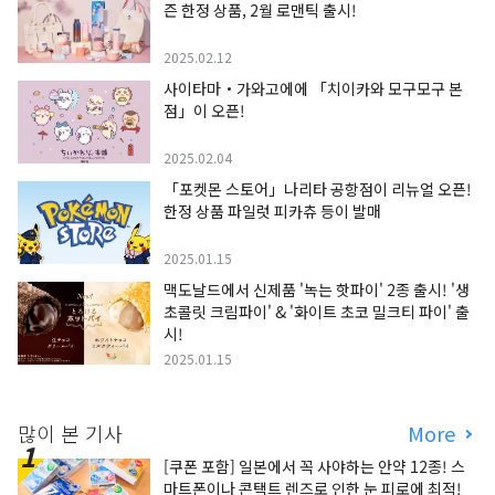
즌 한정 상품, 2월 로맨틱 출시!
2025.02.12
사이타마・가와고에에 「치이카와 모구모구 본
점」이 오픈!
2025.02.04
「포켓몬 스토어」나리타 공항점이 리뉴얼 오픈!
한정 상품 파일럿 피카츄 등이 발매
2025.01.15
맥도날드에서 신제품 '녹는 핫파이' 2종 출시! '생
초콜릿 크림파이' & '화이트 초코 밀크티 파이' 출
시!
2025.01.15
많이 본 기사
More
[쿠폰 포함] 일본에서 꼭 사야하는 안약 12종! 스
마트폰이나 콘택트 렌즈로 인한 눈 피로에 최적!