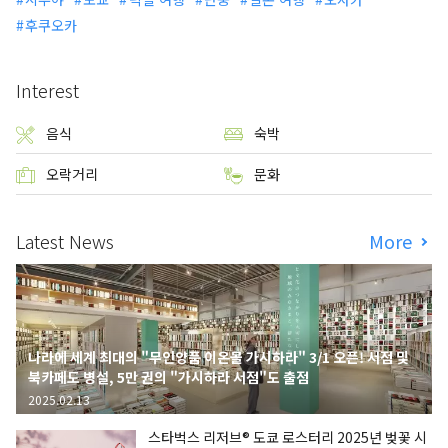
후쿠오카
Interest
음식
숙박
오락거리
문화
Latest News
More
나라에 세계 최대의 "무인양품 이온몰 가시하라" 3/1 오픈! 서점 및
북카페도 병설, 5만 권의 "가시하라 서점"도 출점
2025.02.13
스타벅스 리저브® 도쿄 로스터리 2025년 벚꽃 시