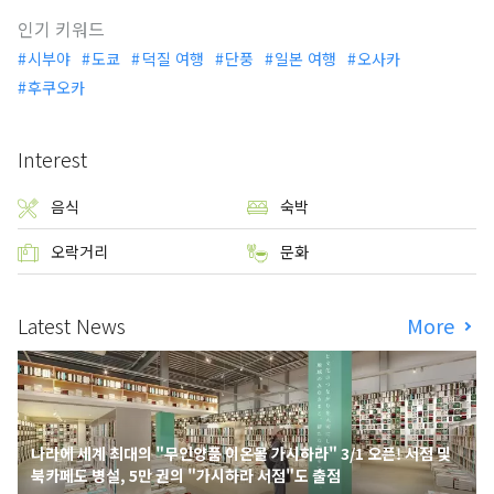
인기 키워드
시부야
도쿄
덕질 여행
단풍
일본 여행
오사카
후쿠오카
Interest
음식
숙박
오락거리
문화
Latest News
More
나라에 세계 최대의 "무인양품 이온몰 가시하라" 3/1 오픈! 서점 및
북카페도 병설, 5만 권의 "가시하라 서점"도 출점