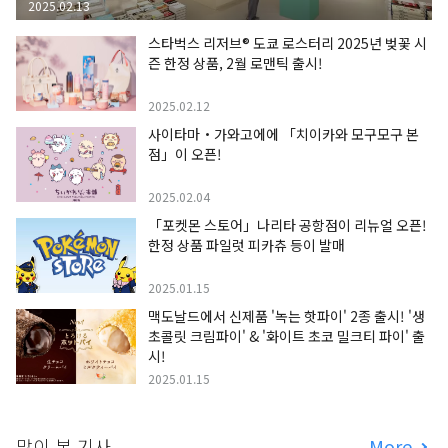
2025.02.13
스타벅스 리저브® 도쿄 로스터리 2025년 벚꽃 시
즌 한정 상품, 2월 로맨틱 출시!
2025.02.12
사이타마・가와고에에 「치이카와 모구모구 본
점」이 오픈!
2025.02.04
「포켓몬 스토어」나리타 공항점이 리뉴얼 오픈!
한정 상품 파일럿 피카츄 등이 발매
2025.01.15
맥도날드에서 신제품 '녹는 핫파이' 2종 출시! '생
초콜릿 크림파이' & '화이트 초코 밀크티 파이' 출
시!
2025.01.15
많이 본 기사
More