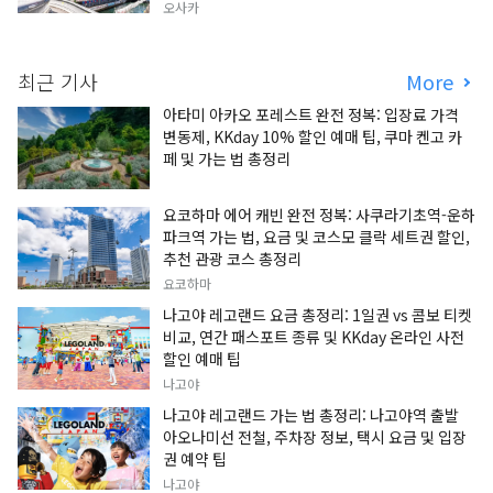
오사카
최근 기사
More
아타미 아카오 포레스트 완전 정복: 입장료 가격
변동제, KKday 10% 할인 예매 팁, 쿠마 켄고 카
페 및 가는 법 총정리
요코하마 에어 캐빈 완전 정복: 사쿠라기초역-운하
파크역 가는 법, 요금 및 코스모 클락 세트권 할인,
추천 관광 코스 총정리
요코하마
나고야 레고랜드 요금 총정리: 1일권 vs 콤보 티켓
비교, 연간 패스포트 종류 및 KKday 온라인 사전
할인 예매 팁
나고야
나고야 레고랜드 가는 법 총정리: 나고야역 출발
아오나미선 전철, 주차장 정보, 택시 요금 및 입장
권 예약 팁
나고야