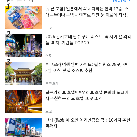
[쿠폰 포함] 일본에서 꼭 사야하는 안약 12종! 스
마트폰이나 콘택트 렌즈로 인한 눈 피로에 최적!
도쿄
2026 돈키호테 필수 구매 리스트: 꼭 사야 할 의약
품, 과자, 기념품 TOP 20
쇼핑
후쿠오카 여행 완벽 가이드: 필수 명소 25곳, 4박
5일 코스, 맛집 & 쇼핑 추천
후쿠오카
일본의 러브 호텔이란? 러브 호텔 문화와 도쿄에
서 추천하는 러브 호텔 10곳 소개
도쿄
난바 (難波)에 오면 여기만큼은 꼭！10가지 추천
관광지