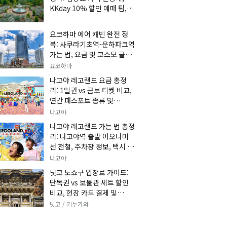
KKday 10% 할인 예매 팁, 쿠
마 켄고 카페 및 가는 법 총정
리
요코하마 에어 캐빈 완전 정
복: 사쿠라기초역-운하파크역
가는 법, 요금 및 코스모 클락
세트권 할인, 추천 관광 코스
요코하마
총정리
나고야 레고랜드 요금 총정
리: 1일권 vs 콤보 티켓 비교,
연간 패스포트 종류 및
KKday 온라인 사전 할인 예
나고야
매 팁
나고야 레고랜드 가는 법 총정
리: 나고야역 출발 아오나미
선 전철, 주차장 정보, 택시 요
금 및 입장권 예약 팁
나고야
닛코 도쇼구 입장료 가이드:
단독권 vs 보물관 세트 할인
비교, 현장 카드 결제 및
KKday 사전 예매 팁
닛코 / 키누가와