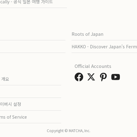
ocally - 공식 일본 여행 가이드
Roots of Japan
HAKKO - Discover Japan’s Ferm
Official Accounts
 개요
이버시 설정
ms of Service
Copyright © MATCHA, Inc.