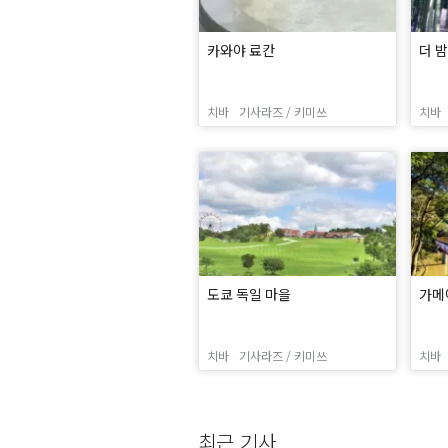
카와야 료칸
더 밤
치바
기사라즈 / 키미쓰
치바
도쿄 독일 마을
가메
치바
기사라즈 / 키미쓰
치바
최근 기사