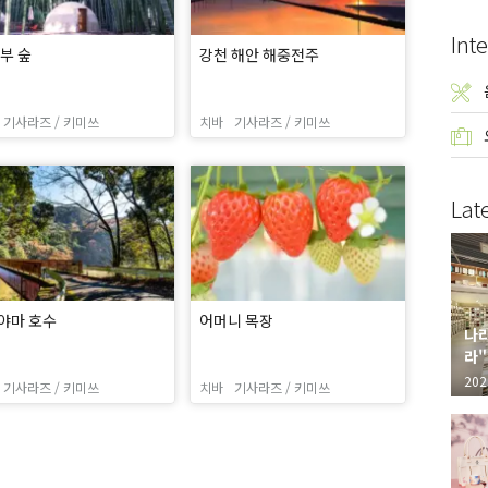
Inte
부 숲
강천 해안 해중전주
기사라즈 / 키미쓰
치바
기사라즈 / 키미쓰
Lat
야마 호수
어머니 목장
나라
라"
"가
202
기사라즈 / 키미쓰
치바
기사라즈 / 키미쓰