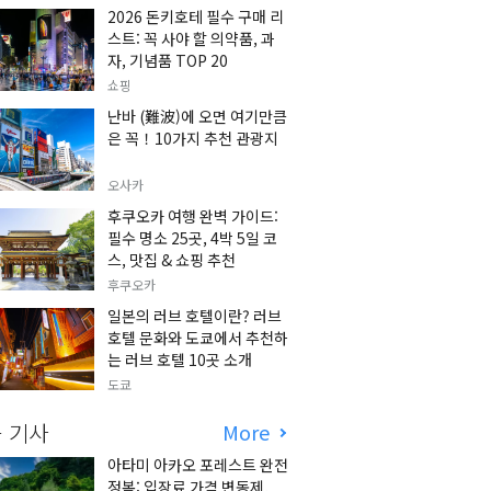
2026 돈키호테 필수 구매 리
스트: 꼭 사야 할 의약품, 과
자, 기념품 TOP 20
쇼핑
난바 (難波)에 오면 여기만큼
은 꼭！10가지 추천 관광지
오사카
후쿠오카 여행 완벽 가이드:
필수 명소 25곳, 4박 5일 코
스, 맛집 & 쇼핑 추천
후쿠오카
일본의 러브 호텔이란? 러브
호텔 문화와 도쿄에서 추천하
는 러브 호텔 10곳 소개
도쿄
 기사
More
아타미 아카오 포레스트 완전
정복: 입장료 가격 변동제,