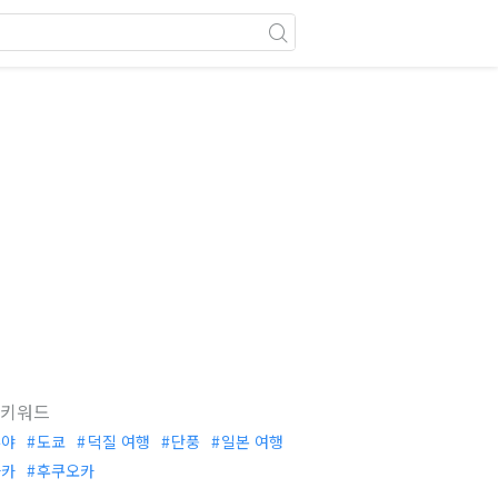
 키워드
부야
도쿄
덕질 여행
단풍
일본 여행
사카
후쿠오카