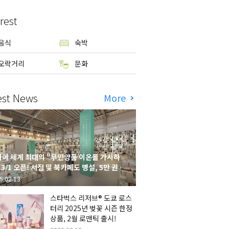
rest
음식
숙박
오락거리
문화
est News
More
에 세계 최대의 "무인양품 이온몰 가시하
 3/1 오픈! 서점 및 북카페도 병설, 5만 권의
시하라 서점"도 출점
5.02.13
스타벅스 리저브® 도쿄 로스
터리 2025년 벚꽃 시즌 한정
상품, 2월 로맨틱 출시!