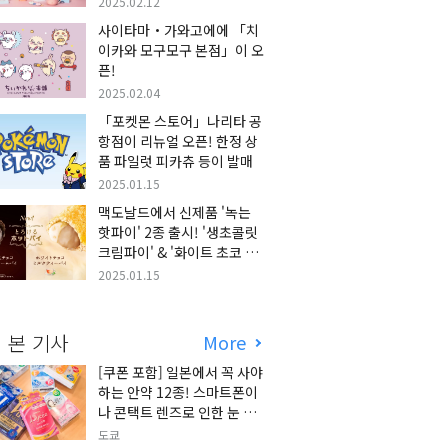
2025.02.12
사이타마・가와고에에 「치
이카와 모구모구 본점」이 오
픈!
2025.02.04
「포켓몬 스토어」나리타 공
항점이 리뉴얼 오픈! 한정 상
품 파일럿 피카츄 등이 발매
2025.01.15
맥도날드에서 신제품 '녹는
핫파이' 2종 출시! '생초콜릿
크림파이' & '화이트 초코 밀
크티 파이' 출시!
2025.01.15
 본 기사
More
[쿠폰 포함] 일본에서 꼭 사야
하는 안약 12종! 스마트폰이
나 콘택트 렌즈로 인한 눈 피
로에 최적!
도쿄