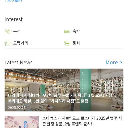
후쿠오카
Interest
음식
숙박
오락거리
문화
Latest News
More
나라에 세계 최대의 "무인양품 이온몰 가시하라" 3/1 오픈! 서점 및
북카페도 병설, 5만 권의 "가시하라 서점"도 출점
2025.02.13
스타벅스 리저브® 도쿄 로스터리 2025년 벚꽃 시
즌 한정 상품, 2월 로맨틱 출시!