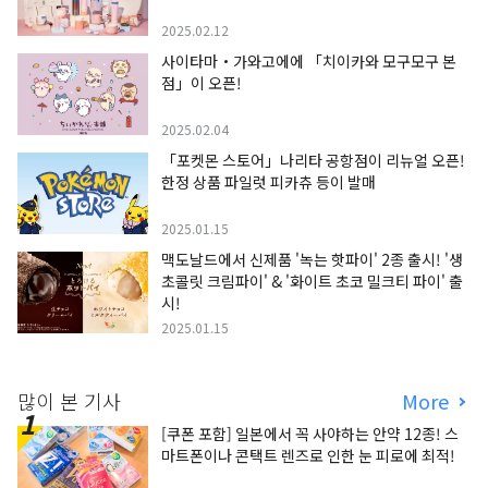
2025.02.12
사이타마・가와고에에 「치이카와 모구모구 본
점」이 오픈!
2025.02.04
「포켓몬 스토어」나리타 공항점이 리뉴얼 오픈!
한정 상품 파일럿 피카츄 등이 발매
2025.01.15
맥도날드에서 신제품 '녹는 핫파이' 2종 출시! '생
초콜릿 크림파이' & '화이트 초코 밀크티 파이' 출
시!
2025.01.15
많이 본 기사
More
[쿠폰 포함] 일본에서 꼭 사야하는 안약 12종! 스
마트폰이나 콘택트 렌즈로 인한 눈 피로에 최적!