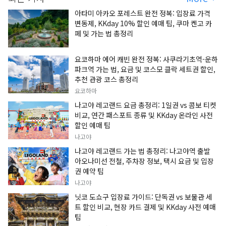
아타미 아카오 포레스트 완전 정복: 입장료 가격
변동제, KKday 10% 할인 예매 팁, 쿠마 켄고 카
페 및 가는 법 총정리
요코하마 에어 캐빈 완전 정복: 사쿠라기초역-운하
파크역 가는 법, 요금 및 코스모 클락 세트권 할인,
추천 관광 코스 총정리
요코하마
나고야 레고랜드 요금 총정리: 1일권 vs 콤보 티켓
비교, 연간 패스포트 종류 및 KKday 온라인 사전
할인 예매 팁
나고야
나고야 레고랜드 가는 법 총정리: 나고야역 출발
아오나미선 전철, 주차장 정보, 택시 요금 및 입장
권 예약 팁
나고야
닛코 도쇼구 입장료 가이드: 단독권 vs 보물관 세
트 할인 비교, 현장 카드 결제 및 KKday 사전 예매
팁