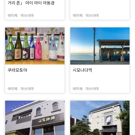
거리 존」 아이 아이 아동관
에히메
마쓰야마
에히메
마쓰야마
쿠라모토야
시모나다역
에히메
마쓰야마
에히메
마쓰야마