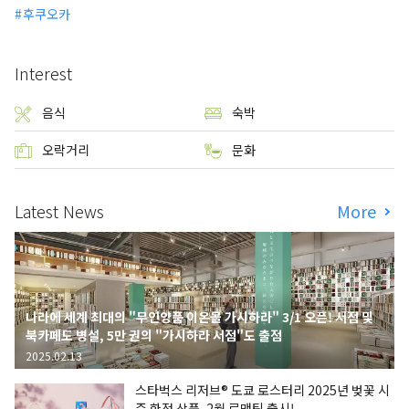
후쿠오카
Interest
음식
숙박
오락거리
문화
Latest News
More
나라에 세계 최대의 "무인양품 이온몰 가시하라" 3/1 오픈! 서점 및
북카페도 병설, 5만 권의 "가시하라 서점"도 출점
2025.02.13
스타벅스 리저브® 도쿄 로스터리 2025년 벚꽃 시
즌 한정 상품, 2월 로맨틱 출시!