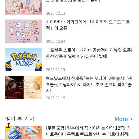
2025.02.12
사이타마・가와고에에 「치이카와 모구모구 본
점」이 오픈!
2025.02.04
「포켓몬 스토어」나리타 공항점이 리뉴얼 오픈!
한정 상품 파일럿 피카츄 등이 발매
2025.01.15
맥도날드에서 신제품 '녹는 핫파이' 2종 출시! '생
초콜릿 크림파이' & '화이트 초코 밀크티 파이' 출
시!
2025.01.15
많이 본 기사
More
[쿠폰 포함] 일본에서 꼭 사야하는 안약 12종! 스
마트폰이나 콘택트 렌즈로 인한 눈 피로에 최적!