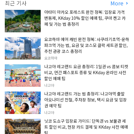
최근 기사
More
아타미 아카오 포레스트 완전 정복: 입장료 가격
변동제, KKday 10% 할인 예매 팁, 쿠마 켄고 카
페 및 가는 법 총정리
요코하마 에어 캐빈 완전 정복: 사쿠라기초역-운하
파크역 가는 법, 요금 및 코스모 클락 세트권 할인,
추천 관광 코스 총정리
요코하마
나고야 레고랜드 요금 총정리: 1일권 vs 콤보 티켓
비교, 연간 패스포트 종류 및 KKday 온라인 사전
할인 예매 팁
나고야
나고야 레고랜드 가는 법 총정리: 나고야역 출발
아오나미선 전철, 주차장 정보, 택시 요금 및 입장
권 예약 팁
나고야
닛코 도쇼구 입장료 가이드: 단독권 vs 보물관 세
트 할인 비교, 현장 카드 결제 및 KKday 사전 예매
팁