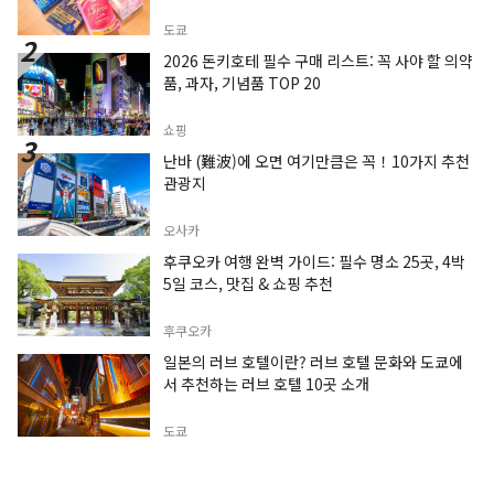
도쿄
2026 돈키호테 필수 구매 리스트: 꼭 사야 할 의약
품, 과자, 기념품 TOP 20
쇼핑
난바 (難波)에 오면 여기만큼은 꼭！10가지 추천
관광지
오사카
후쿠오카 여행 완벽 가이드: 필수 명소 25곳, 4박
5일 코스, 맛집 & 쇼핑 추천
후쿠오카
일본의 러브 호텔이란? 러브 호텔 문화와 도쿄에
서 추천하는 러브 호텔 10곳 소개
도쿄