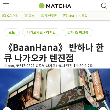
오락거리
음식
할인쿠폰
MATCHA 특집
교토
나가오카쿄・하치만
강좌 & 워크숍
《BaanHana》 반하나 한
큐 나가오카 텐진점
Japan, 〒617-0824 교토부 나가오카쿄시 텐진 1가 30-1 2층