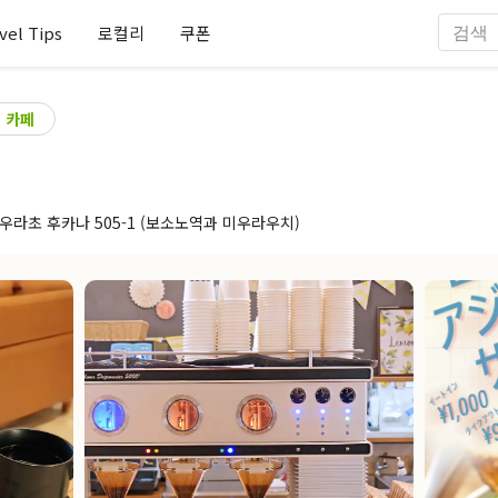
vel Tips
로컬리
쿠폰
카페
토미우라초 후카나 505-1 (보소노역과 미우라우치)