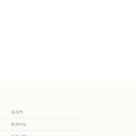
오사카
홋카이도