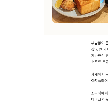
부담없이 
갓 끓인 커
지바현산 
소프트 크림
가게에서 구
아지플라이
소파석에서 
테이크 아웃