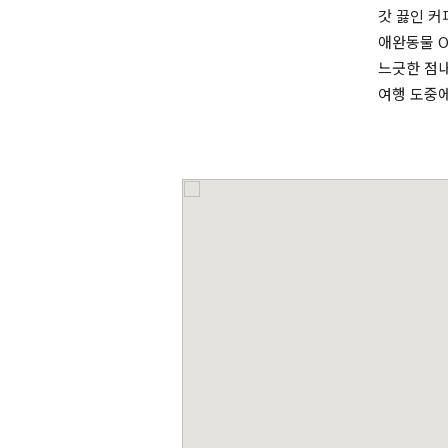
갓 끓인 커
애완동물 O
느긋한 점
여행 도중에