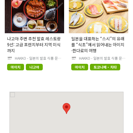
나고야 주변 추천 발효 레스토랑
일본을 대표하는 “스시”의 유래
9선: 고급 프렌치부터 지역 미식
를 “식초”에서 읽어내는 아이치
까지
·한다로의 여행
HAKKO - 일본의 발효 식품 문화
HAKKO - 일본의 발효 식품 문화
를 발견하세요 -
를 발견하세요 -
아이치
나고야
아이치
토코나메・치타