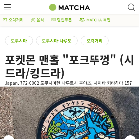
오락거리
음식
할인쿠폰
MATCHA 특집
도쿠시마
도쿠시마·나루토
오락거리
포켓몬 맨홀 "포크뚜껑" (시
드라/킹드라)
Japan, 772-0002 도쿠시마현 나루토시 후야초, 사이타 키타하마 157