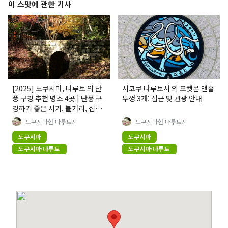
이 스팟에 관한 기사
[2025] 도쿠시마, 나루토 의 단
시코쿠 나루토시 의 포켓몬 맨홀
풍 구경 추천 명소 4곳 | 단풍 구
뚜껑 3개: 접근 및 관광 안내
경하기 좋은 시기, 볼거리, 접근
방법
도쿠시마현 나루토시
도쿠시마현 나루토시
도쿠시마
도쿠시마
도쿠시마·나루토
도쿠시마·나루토