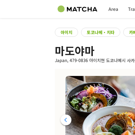
Area
Tra
아이치
토코나메・치타
카
마도야마
Japan, 479-0836 아이치현 도코나메시 사카