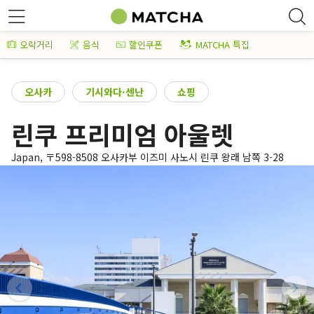
오락거리
음식
할인쿠폰
MATCHA 특집
오사카
기시와다·센난
쇼핑
린쿠 프리미엄 아울렛
Japan, 〒598-8508 오사카부 이즈미 사노시 린쿠 왕래 남쪽 3-28