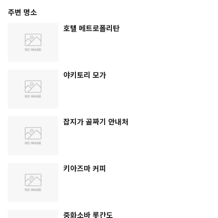
주변 명소
호텔 메트로폴리탄
야키토리 모가
잡지가 골짜기 안내처
키아즈마 커피
중화소바 롯칸도