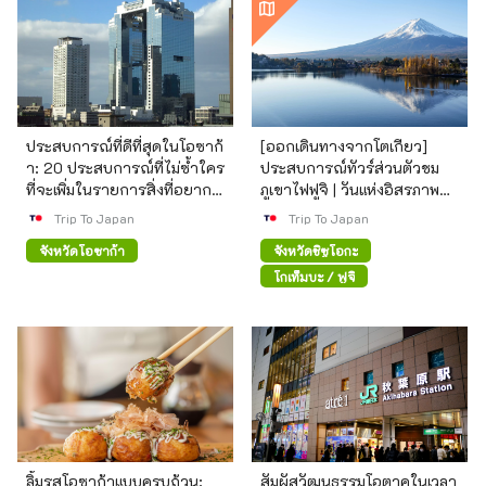
ประสบการณ์ที่ดีที่สุดในโอซาก้
[ออกเดินทางจากโตเกียว]
า: 20 ประสบการณ์ที่ไม่ซ้ำใคร
ประสบการณ์ทัวร์ส่วนตัวชม
ที่จะเพิ่มในรายการสิ่งที่อยาก
ภูเขาไฟฟูจิ | วันแห่งอิสรภาพสุด
ทำในการเดินทางของคุณ
หรู
Trip To Japan
Trip To Japan
จังหวัดโอซาก้า
จังหวัดชิซูโอกะ
โกเท็มบะ / ฟูจิ
ลิ้มรสโอซาก้าแบบครบถ้วน:
สัมผัสวัฒนธรรมโอตาคุในเวลา