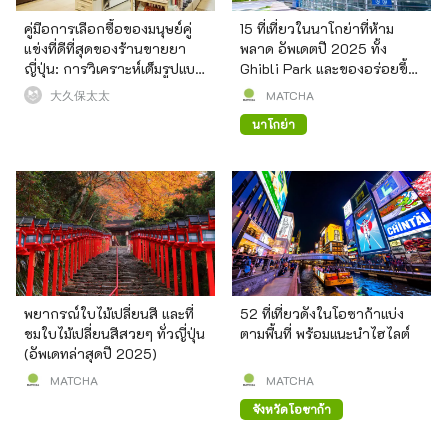
คู่มือการเลือกซื้อของมนุษย์คู่
15 ที่เที่ยวในนาโกย่าที่ห้าม
แข่งที่ดีที่สุดของร้านขายยา
พลาด อัพเดตปี 2025 ทั้ง
ญี่ปุ่น: การวิเคราะห์เต็มรูปแบบ
Ghibli Park และของอร่อยขึ้น
ของ 12 ร้านขาย
ชื่อของนาโกย่า
大久保太太
MATCHA
นาโกย่า
พยากรณ์ใบไม้เปลี่ยนสี และที่
52 ที่เที่ยวดังในโอซาก้าแบ่ง
ชมใบไม้เปลี่ยนสีสวยๆ ทั่วญี่ปุ่น
ตามพื้นที่ พร้อมแนะนำไฮไลต์
(อัพเดทล่าสุดปี 2025)
MATCHA
MATCHA
จังหวัดโอซาก้า