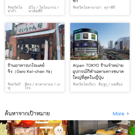
ชิกิ
จังหวัดโอ
มิโน / โทโยนากะ /
จังหวัดโอคายาม่า
คุราชิกิ
ซาก้า
ทาคัตสึกิ
ร้านอาหารเกโระเคย์
Alpen TOKYO ร้านจำหน่าย
จัง（Gero Kei-chan Ya）
อุปกรณ์กีฬาเฉพาะทางขนาด
ใหญ่ที่สุดในญี่ปุ่น
จังหวัดกิ
ฮิดะ / ทาคายามะ / เก
จังหวัดโตเกียว
ชินจูกุ / ยตสึยะ
ฟุ
โระ
ค้นหาจากเป้าหมาย
More