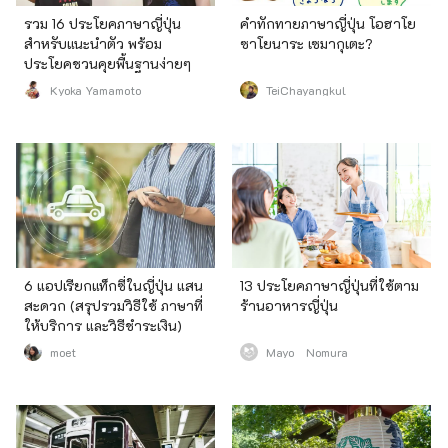
รวม 16 ประโยคภาษาญี่ปุ่น
คำทักทายภาษาญี่ปุ่น โอฮาโย
สำหรับแนะนำตัว พร้อม
ซาโยนาระ เซมากุเตะ?
ประโยคชวนคุยพื้นฐานง่ายๆ
Kyoka Yamamoto
TeiChayangkul
6 แอปเรียกแท็กซี่ในญี่ปุ่น แสน
13 ประโยคภาษาญี่ปุ่นที่ใช้ตาม
สะดวก (สรุปรวมวิธีใช้ ภาษาที่
ร้านอาหารญี่ปุ่น
ให้บริการ และวิธีชำระเงิน)
moet
Mayo Nomura