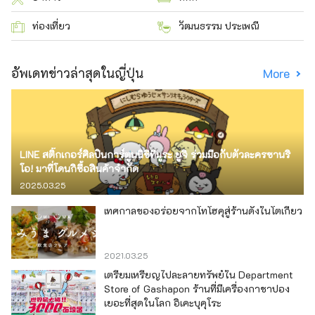
ท่องเที่ยว
วัฒนธรรม ประเพณี
อัพเดทข่าวล่าสุดในญี่ปุ่น
More
LINE สติ๊กเกอร์ศิลปินการ์ตูนนิชิทีมูระ ยูจิ ร่วมมือกับตัวละครซานริ
โอ! มาที่โดนกิซื้อสินค้าจำกัด
2025.03.25
เทศกาลของอร่อยจากโทโฮคุสู่ร้านดังในโตเกียว
2021.03.25
เตรียมเหรียญไปละลายทรัพย์ใน Department
Store of Gashapon ร้านที่มีเครื่องกาชาปอง
เยอะที่สุดในโลก อิเคะบุคุโระ