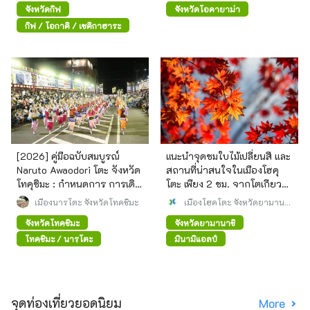
จังหวัดกิฟุ
จังหวัดโอคายาม่า
กิฟุ / โอกาคิ / เซคิกาฮาระ
[2026] คู่มือฉบับสมบูรณ์
แนะนำจุดชมใบไม้เปลี่ยนสี และ
Naruto Awaodori โตะ จังหวัด
สถานที่น่าสนใจในเมืองโฮคุ
โทคุชิมะ : กำหนดการ การเดิน
โตะ เพียง 2 ชม. จากโตเกียว
ทาง และวิธีการเพลิดเพลิน
โดยรถไฟด่วน Azusa
เมืองนารุโตะ จังหวัดโทคุชิมะ
เมืองโฮคุโตะ จังหวัดยามานา
ชิ
จังหวัดโทคุชิมะ
จังหวัดยามานาชิ
โทคุชิมะ / นารุโตะ
มินามิแอลป์
จุดท่องเที่ยวยอดนิยม
More