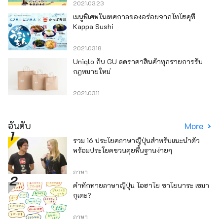
2021.03.23
เมนูพิเศษในเทศกาลของอร่อยจากโทโฮคุที่
Kappa Sushi
2021.03.18
Uniqlo กับ GU ลดราคาสินค้าทุกรายการรับ
กฎหมายใหม่
2021.03.11
อันดับ
More
รวม 16 ประโยคภาษาญี่ปุ่นสำหรับแนะนำตัว
พร้อมประโยคชวนคุยพื้นฐานง่ายๆ
ภาษา
คำทักทายภาษาญี่ปุ่น โอฮาโย ซาโยนาระ เซมา
กุเตะ?
ภาษา