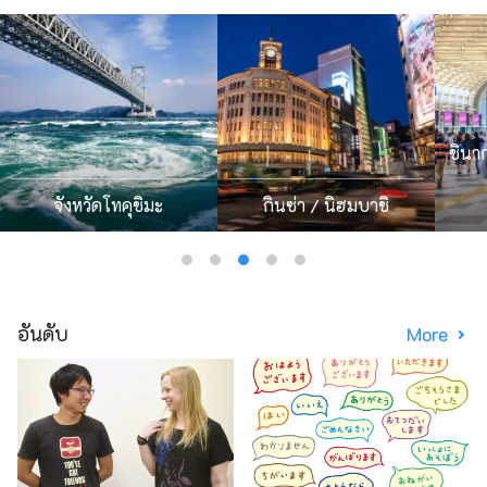
ชินาก
จังหวัดโทคุชิมะ
กินซ่า / นิฮมบาชิ
อันดับ
More