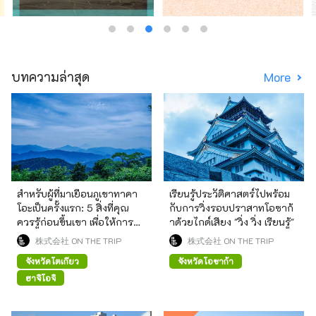
บทความล่าสุด
More
สำหรับผู้ที่มาเยือนภูเขาทาคา
เรียนรู้ประวัติศาสตร์ไปพร้อม
โอะเป็นครั้งแรก: 5 สิ่งที่คุณ
กับการวิ่งรอบปราสาทโอซาก้
ควรรู้ก่อนขึ้นเขา เพื่อให้การปีน
าด้วยไกด์เสียง "วิ่ง วิ่ง เรียนรู้"
เขาเป็นไปอย่างสนุกสนาน
株式会社 ON THE TRIP
株式会社 ON THE TRIP
จังหวัดโตเกียว
จังหวัดโอซาก้า
ฮาจิโอจิ