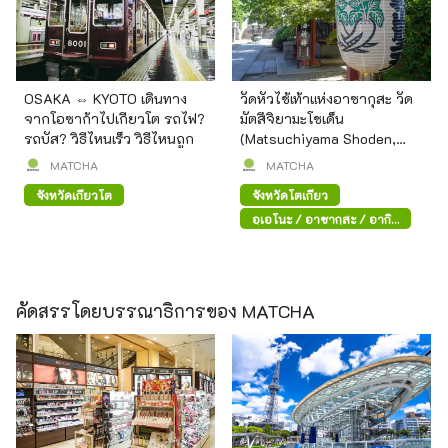
OSAKA ⇔ KYOTO เดินทาง
วัดหัวไช้เท้าแห่งอาซากุสะ วัด
จากโอซาก้าไปเกียวโต รถไฟ?
มัตสึจิยามะโชเด็น
รถบัส? วิธีไหนเร็ว วิธีไหนถูก
(Matsuchiyama Shoden,
Asakusa)
MATCHA
MATCHA
จังหวัดเกียวโต
จังหวัดโตเกียว
อุเอโนะ / อาซากุสะ / อากิ
ฮาบาระ
คัดสรรโดยบรรณาธิการของ MATCHA