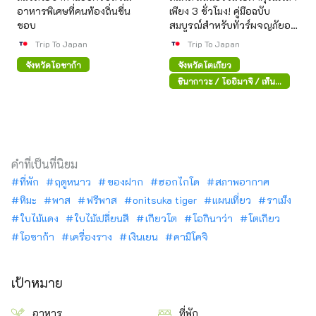
อาหารพิเศษที่คนท้องถิ่นชื่น
เพียง 3 ชั่วโมง! คู่มือฉบับ
ชอบ
สมบูรณ์สำหรับทัวร์ผจญภัยอนิ
เมะและเกมในอากิฮาบาระ
Trip To Japan
Trip To Japan
จังหวัดโอซาก้า
จังหวัดโตเกียว
ชินากาวะ / โออิมาจิ / เท็น
โนซุ
คำที่เป็นที่นิยม
ที่พัก
ฤดูหนาว
ของฝาก
ฮอกไกโด
สภาพอากาศ
หิมะ
พาส
ฟรีพาส
onitsuka tiger
แผนเที่ยว
ราเม็ง
ใบไม้แดง
ใบไม้เปลี่ยนสี
เกียวโต
โอกินาว่า
โตเกียว
โอซาก้า
เครื่องราง
เงินเยน
คามิโคจิ
เป้าหมาย
อาหาร
ที่พัก