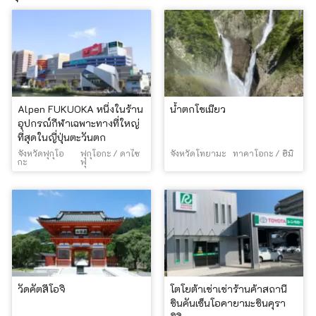
Alpen FUKUOKA หนึ่งในร้าน
น้ำตกโชเมียว
อุปกรณ์กีฬาเฉพาะทางที่ใหญ่
ที่สุดในญี่ปุ่นตะวันตก
จังหวัดฟุกุโอ
ฟุกุโอกะ / ดาไซ
จังหวัดโทยามะ
ทาคาโอกะ / ฮิมิ
กะ
ฟุ
วัดคัตสึโอจิ
โตโยต้าเช่าเช่าร้านค้าสถานี
ชินคันเซ็นโอคายามะชินคุรา