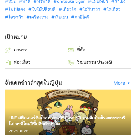
หิมะ
พาส
ฟรีพาส
onitsuka tiger
แผนเที่ยว
ราเม็ง
ใบไม้แดง
ใบไม้เปลี่ยนสี
เกียวโต
โอกินาว่า
โตเกียว
โอซาก้า
เครื่องราง
เงินเยน
คามิโคจิ
เป้าหมาย
อาหาร
ที่พัก
ท่องเที่ยว
วัฒนธรรม ประเพณี
อัพเดทข่าวล่าสุดในญี่ปุ่น
More
LINE สติ๊กเกอร์ศิลปินการ์ตูนนิชิทีมูระ ยูจิ ร่วมมือกับตัวละครซานริ
โอ! มาที่โดนกิซื้อสินค้าจำกัด
2025.03.25