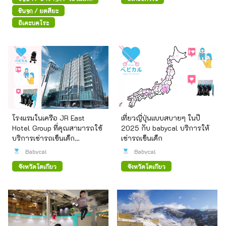
ซันโด
ชินจูกุ / ยตสึยะ
อิเคะบุคุโระ
โรงแรมในเครือ JR East
เที่ยวญี่ปุ่นแบบสบายๆ ในปี
Hotel Group ที่คุณสามารถใช้
2025 กับ babycal บริการให้
บริการเช่ารถเข็นเด็ก
เช่ารถเข็นเด็ก
"babycal"
Babycal
Babycal
จังหวัดโตเกียว
จังหวัดโตเกียว