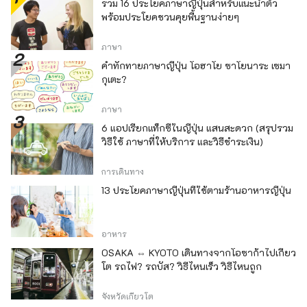
รวม 16 ประโยคภาษาญี่ปุ่นสำหรับแนะนำตัว
พร้อมประโยคชวนคุยพื้นฐานง่ายๆ
ภาษา
คำทักทายภาษาญี่ปุ่น โอฮาโย ซาโยนาระ เซมา
กุเตะ?
ภาษา
6 แอปเรียกแท็กซี่ในญี่ปุ่น แสนสะดวก (สรุปรวม
วิธีใช้ ภาษาที่ให้บริการ และวิธีชำระเงิน)
การเดินทาง
13 ประโยคภาษาญี่ปุ่นที่ใช้ตามร้านอาหารญี่ปุ่น
อาหาร
OSAKA ⇔ KYOTO เดินทางจากโอซาก้าไปเกียว
โต รถไฟ? รถบัส? วิธีไหนเร็ว วิธีไหนถูก
จังหวัดเกียวโต