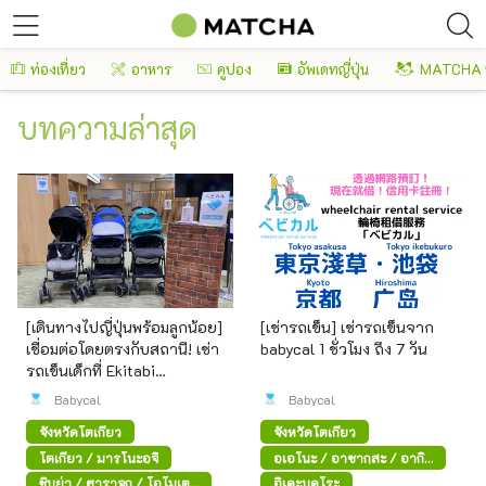
ท่องเที่ยว
อาหาร
คูปอง
อัพเดทญี่ปุ่น
MATCHA 
บทความล่าสุด
[เดินทางไปญี่ปุ่นพร้อมลูกน้อย]
[เช่ารถเข็น] เช่ารถเข็นจาก
เชื่อมต่อโดยตรงกับสถานี! เช่า
babycal 1 ชั่วโมง ถึง 7 วัน
รถเข็นเด็กที่ Ekitabi
Concierge
Babycal
Babycal
จังหวัดโตเกียว
จังหวัดโตเกียว
โตเกียว / มารุโนะอุจิ
อุเอโนะ / อาซากุสะ / อากิ
ฮาบาระ
ชิบูย่า / ฮาราจูกุ / โอโมเตะ
อิเคะบุคุโระ