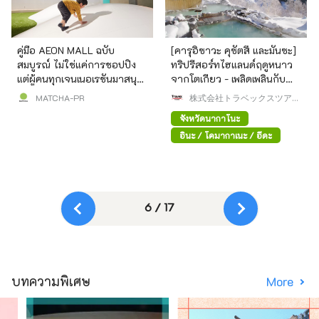
คู่มือ AEON MALL ฉบับ
[คารุอิซาวะ คุซัตสึ และมันซะ]
สมบูรณ์ ไม่ใช่แค่การชอปปิง
ทริปรีสอร์ทไฮแลนด์ฤดูหนาว
แต่ผู้คนทุกเจนเนอเรชันมาสนุก
จากโตเกียว - เพลิดเพลินกับ
เพลิดเพลินด้วยกันได้
บ่อน้ำพุร้อน ธรรมชาติ และ
MATCHA-PR
株式会社トラベックスツアー
อาหารรสเลิศ
ズ
จังหวัดนากาโนะ
อินะ / โคมากาเนะ / อีดะ
6 / 17
บทความพิเศษ
More