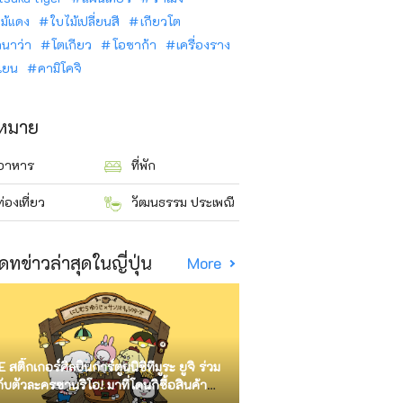
ม้แดง
ใบไม้เปลี่ยนสี
เกียวโต
ินาว่า
โตเกียว
โอซาก้า
เครื่องราง
นเยน
คามิโคจิ
าหมาย
อาหาร
ที่พัก
ท่องเที่ยว
วัฒนธรรม ประเพณี
ดทข่าวล่าสุดในญี่ปุ่น
More
E สติ๊กเกอร์ศิลปินการ์ตูนนิชิทีมูระ ยูจิ ร่วม
กับตัวละครซานริโอ! มาที่โดนกิซื้อสินค้า
ัด