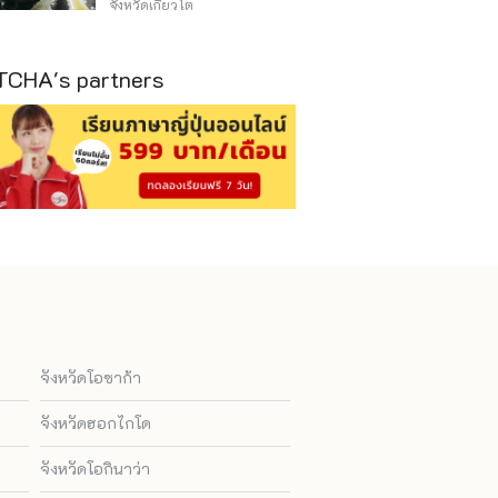
วิธีไหนถูก
จังหวัดเกียวโต
CHA's partners
จังหวัดโอซาก้า
จังหวัดฮอกไกโด
จังหวัดโอกินาว่า