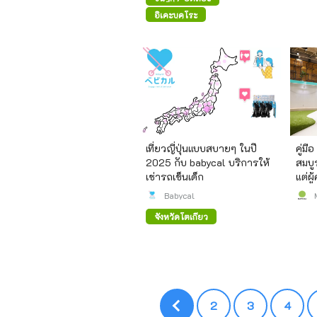
อิเคะบุคุโระ
เที่ยวญี่ปุ่นแบบสบายๆ ในปี
คู่ม
2025 กับ babycal บริการให้
สมบู
เช่ารถเข็นเด็ก
แต่ผ
เพลิด
Babycal
จังหวัดโตเกียว
2
3
4