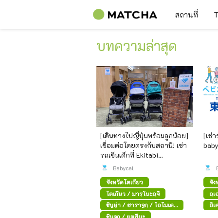
สถานที่
T
บทความล่าสุด
[เดินทางไปญี่ปุ่นพร้อมลูกน้อย]
[เช่
เชื่อมต่อโดยตรงกับสถานี! เช่า
babyc
รถเข็นเด็กที่ Ekitabi
Concierge
Babycal
จังหวัดโตเกียว
จัง
โตเกียว / มารุโนะอุจิ
อุเ
ฮา
ชิบูย่า / ฮาราจูกุ / โอโมเตะ
อิเ
ซันโด
ชินจูกุ / ยตสึยะ