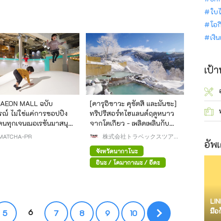
ใบไ
โอก
เงิ
เป้
ือ AEON MALL ฉบับ
[คารุอิซาวะ คุซัตสึ และมันซะ]
รณ์ ไม่ใช่แค่การชอปปิง
ทริปรีสอร์ทไฮแลนด์ฤดูหนาว
ู้คนทุกเจนเนอเรชันมาสนุก
จากโตเกียว - เพลิดเพลินกับ
เพลินด้วยกันได้
บ่อน้ำพุร้อน ธรรมชาติ และ
MATCHA-PR
株式会社トラベックスツアー
อัพเ
อาหารรสเลิศ
ズ
จังหวัดนากาโนะ
อินะ / โคมากาเนะ / อีดะ
LIN
มือ
6
5
7
8
9
10
จำก