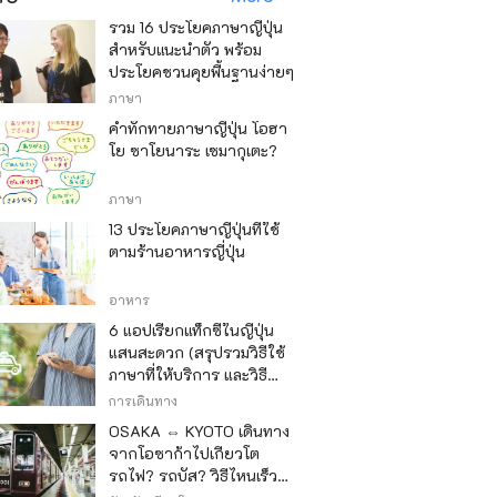
รวม 16 ประโยคภาษาญี่ปุ่น
สำหรับแนะนำตัว พร้อม
ประโยคชวนคุยพื้นฐานง่ายๆ
ภาษา
คำทักทายภาษาญี่ปุ่น โอฮา
โย ซาโยนาระ เซมากุเตะ?
ภาษา
13 ประโยคภาษาญี่ปุ่นที่ใช้
ตามร้านอาหารญี่ปุ่น
อาหาร
6 แอปเรียกแท็กซี่ในญี่ปุ่น
แสนสะดวก (สรุปรวมวิธีใช้
ภาษาที่ให้บริการ และวิธี
ชำระเงิน)
การเดินทาง
OSAKA ⇔ KYOTO เดินทาง
จากโอซาก้าไปเกียวโต
รถไฟ? รถบัส? วิธีไหนเร็ว