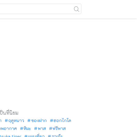
เป็นที่นิยม
ัก
ฤดูหนาว
ของฝาก
ฮอกไกโด
าพอากาศ
หิมะ
พาส
ฟรีพาส
tsuka tiger
แผนเที่ยว
ราเม็ง