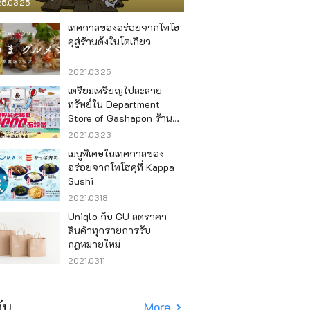
5.03.25
เทศกาลของอร่อยจากโทโฮ
คุสู่ร้านดังในโตเกียว
2021.03.25
เตรียมเหรียญไปละลาย
ทรัพย์ใน Department
Store of Gashapon ร้านที่มี
เครื่องกาชาปองเยอะที่สุดใน
2021.03.23
โลก อิเคะบุคุโระ
เมนูพิเศษในเทศกาลของ
อร่อยจากโทโฮคุที่ Kappa
Sushi
2021.03.18
Uniqlo กับ GU ลดราคา
สินค้าทุกรายการรับ
กฎหมายใหม่
2021.03.11
ับ
More