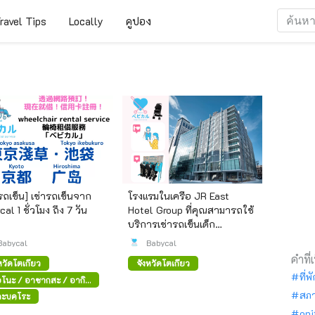
ravel Tips
Locally
คูปอง
ารถเข็น] เช่ารถเข็นจาก
โรงแรมในเครือ JR East
al 1 ชั่วโมง ถึง 7 วัน
Hotel Group ที่คุณสามารถใช้
บริการเช่ารถเข็นเด็ก
"babycal"
Babycal
Babycal
คำที่
หวัดโตเกียว
จังหวัดโตเกียว
ที่พ
อโนะ / อาซากุสะ / อากิ
บาระ
สภ
คะบุคุโระ
oni