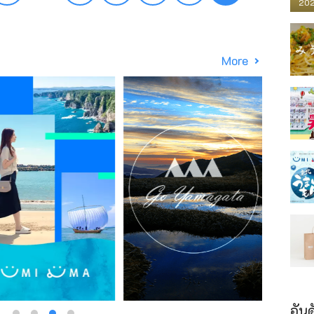
202
More
อันด